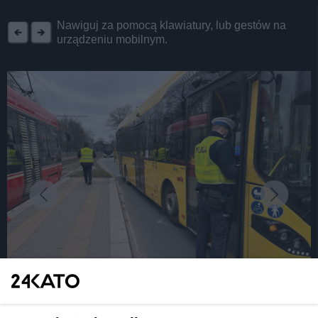
REKLAMA
Nawiguj za pomocą klawiatury, lub gestów na
urządzeniu mobilnym.
fot: Policja Śląska