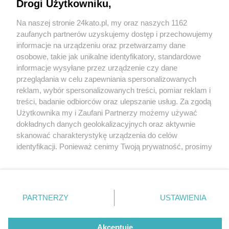
Drogi Użytkowniku,
Potrącenie pieszego w Katowicach. 69-letni
mężczyzna wtargnął wprost pod autobus. Jest w
Na naszej stronie 24kato.pl, my oraz naszych 1162
ciężkim stanie
Wydawca mediów
lokalnych
zaufanych partnerów uzyskujemy dostęp i przechowujemy
informacje na urządzeniu oraz przetwarzamy dane
osobowe, takie jak unikalne identyfikatory, standardowe
informacje wysyłane przez urządzenie czy dane
przeglądania w celu zapewniania spersonalizowanych
4 / 6
reklam, wybór spersonalizowanych treści, pomiar reklam i
Nie zapomnij
treści, badanie odbiorców oraz ulepszanie usług. Za zgodą
Wypadek katowice aleja
zapoznać się z:
polityką prywatności
regulamin korzystania z portali
Użytkownika my i Zaufani Partnerzy możemy używać
Twoje
miasto
Skontakuj się
z nami
dokładnych danych geolokalizacyjnych oraz aktywnie
korfantego 03
Piekary Śląskie
Kontakt
skanować charakterystykę urządzenia do celów
Chorzów
Wydawca
identyfikacji. Ponieważ cenimy Twoją prywatność, prosimy
Tarnowskie Góry
Redakcja
Ruda Śląska
Newsletter
o zgodę na korzystanie z tych technologii poprzez
Świętochłowice
Reklama
kliknięcie „Akceptuję”. Zgoda jest dobrowolna i zawsze
Tychy
możesz ją zmienić/wycofać klikając przycisk ustawień
Bytom
Katowice
prywatności znajdujący się w lewym dolnym rogu strony
REKLAMA
PARTNERZY
USTAWIENIA
Gliwice
. Niektóre rodzaje przetwarzania danych nie wymagają
Zabrze
Zagłębie
zgody użytkownika, ale masz prawo sprzeciwić się
takiemu przetwarzaniu. Preferencje będą miały
Akceptuję