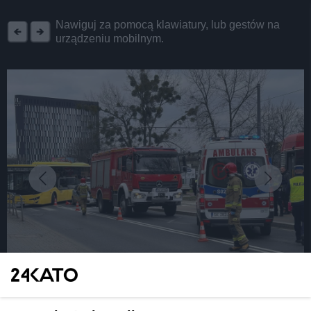
REKLAMA
Nawiguj za pomocą klawiatury, lub gestów na
urządzeniu mobilnym.
fot: Policja Śląska