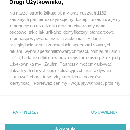
Drogi Użytkowniku,
Potrącenie pieszego w Katowicach. 69-letni
mężczyzna wtargnął wprost pod autobus. Jest w
Na naszej stronie 24kato.pl, my oraz naszych 1162
ciężkim stanie
Wydawca mediów
lokalnych
zaufanych partnerów uzyskujemy dostęp i przechowujemy
informacje na urządzeniu oraz przetwarzamy dane
osobowe, takie jak unikalne identyfikatory, standardowe
6 / 6
informacje wysyłane przez urządzenie czy dane
przeglądania w celu zapewniania spersonalizowanych
Wypadek katowice aleja
reklam, wybór spersonalizowanych treści, pomiar reklam i
Nie zapomnij
korfantego 06
treści, badanie odbiorców oraz ulepszanie usług. Za zgodą
zapoznać się z:
polityką prywatności
regulamin korzystania z portali
Użytkownika my i Zaufani Partnerzy możemy używać
Twoje
miasto
Skontakuj się
z nami
dokładnych danych geolokalizacyjnych oraz aktywnie
Piekary Śląskie
Kontakt
skanować charakterystykę urządzenia do celów
Wróć do artykułu:
Chorzów
Wydawca
identyfikacji. Ponieważ cenimy Twoją prywatność, prosimy
Potrącenie pieszego w Katowicach. 69-letni
Tarnowskie Góry
Redakcja
mężczyzna wtargnął wprost pod autobus. Jest w
Ruda Śląska
Newsletter
o zgodę na korzystanie z tych technologii poprzez
Świętochłowice
Reklama
ciężkim stanie
kliknięcie „Akceptuję”. Zgoda jest dobrowolna i zawsze
Tychy
możesz ją zmienić/wycofać klikając przycisk ustawień
Bytom
Katowice
prywatności znajdujący się w lewym dolnym rogu strony
PARTNERZY
USTAWIENIA
Gliwice
REKLAMA
. Niektóre rodzaje przetwarzania danych nie wymagają
Zabrze
Zagłębie
zgody użytkownika, ale masz prawo sprzeciwić się
takiemu przetwarzaniu. Preferencje będą miały
Akceptuję