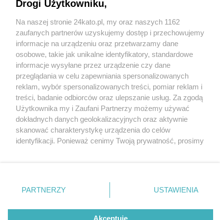
Drogi Użytkowniku,
Na naszej stronie 24kato.pl, my oraz naszych 1162
Wydawca mediów
lokalnych
zaufanych partnerów uzyskujemy dostęp i przechowujemy
informacje na urządzeniu oraz przetwarzamy dane
osobowe, takie jak unikalne identyfikatory, standardowe
informacje wysyłane przez urządzenie czy dane
przeglądania w celu zapewniania spersonalizowanych
1 / 0
reklam, wybór spersonalizowanych treści, pomiar reklam i
Nie zapomnij
treści, badanie odbiorców oraz ulepszanie usług. Za zgodą
zapoznać się z:
polityką prywatności
regulamin korzystania z portali
Użytkownika my i Zaufani Partnerzy możemy używać
Twoje
miasto
Skontakuj się
z nami
dokładnych danych geolokalizacyjnych oraz aktywnie
Piekary Śląskie
Kontakt
skanować charakterystykę urządzenia do celów
Chorzów
Wydawca
identyfikacji. Ponieważ cenimy Twoją prywatność, prosimy
Tarnowskie Góry
Redakcja
Ruda Śląska
Newsletter
o zgodę na korzystanie z tych technologii poprzez
Świętochłowice
Reklama
kliknięcie „Akceptuję”. Zgoda jest dobrowolna i zawsze
Tychy
możesz ją zmienić/wycofać klikając przycisk ustawień
Bytom
Katowice
prywatności znajdujący się w lewym dolnym rogu strony
REKLAMA
PARTNERZY
USTAWIENIA
Gliwice
. Niektóre rodzaje przetwarzania danych nie wymagają
Zabrze
Zagłębie
zgody użytkownika, ale masz prawo sprzeciwić się
takiemu przetwarzaniu. Preferencje będą miały
Akceptuję