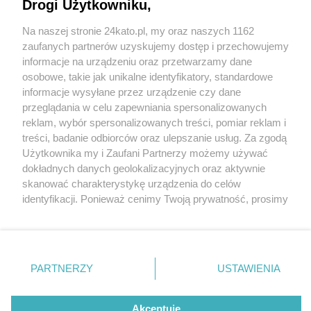
Drogi Użytkowniku,
Na naszej stronie 24kato.pl, my oraz naszych 1162
Wydawca mediów
lokalnych
zaufanych partnerów uzyskujemy dostęp i przechowujemy
informacje na urządzeniu oraz przetwarzamy dane
osobowe, takie jak unikalne identyfikatory, standardowe
informacje wysyłane przez urządzenie czy dane
przeglądania w celu zapewniania spersonalizowanych
4 / 0
reklam, wybór spersonalizowanych treści, pomiar reklam i
Nie zapomnij
treści, badanie odbiorców oraz ulepszanie usług. Za zgodą
zapoznać się z:
polityką prywatności
regulamin korzystania z portali
Użytkownika my i Zaufani Partnerzy możemy używać
Twoje
miasto
Skontakuj się
z nami
dokładnych danych geolokalizacyjnych oraz aktywnie
Piekary Śląskie
Kontakt
skanować charakterystykę urządzenia do celów
Chorzów
Wydawca
identyfikacji. Ponieważ cenimy Twoją prywatność, prosimy
Tarnowskie Góry
Redakcja
Ruda Śląska
Newsletter
o zgodę na korzystanie z tych technologii poprzez
Świętochłowice
Reklama
kliknięcie „Akceptuję”. Zgoda jest dobrowolna i zawsze
Tychy
możesz ją zmienić/wycofać klikając przycisk ustawień
Bytom
Katowice
prywatności znajdujący się w lewym dolnym rogu strony
REKLAMA
PARTNERZY
USTAWIENIA
Gliwice
. Niektóre rodzaje przetwarzania danych nie wymagają
Zabrze
Zagłębie
zgody użytkownika, ale masz prawo sprzeciwić się
takiemu przetwarzaniu. Preferencje będą miały
Akceptuję