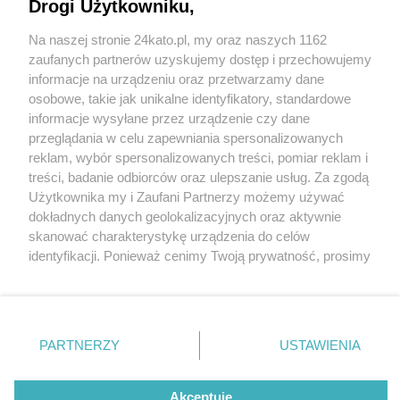
Drogi Użytkowniku,
Na naszej stronie 24kato.pl, my oraz naszych 1162
Wydawca mediów
lokalnych
zaufanych partnerów uzyskujemy dostęp i przechowujemy
informacje na urządzeniu oraz przetwarzamy dane
osobowe, takie jak unikalne identyfikatory, standardowe
informacje wysyłane przez urządzenie czy dane
przeglądania w celu zapewniania spersonalizowanych
1 / 0
reklam, wybór spersonalizowanych treści, pomiar reklam i
Nie zapomnij
treści, badanie odbiorców oraz ulepszanie usług. Za zgodą
zapoznać się z:
polityką prywatności
regulamin korzystania z portali
Użytkownika my i Zaufani Partnerzy możemy używać
Twoje
miasto
Skontakuj się
z nami
dokładnych danych geolokalizacyjnych oraz aktywnie
Piekary Śląskie
Kontakt
skanować charakterystykę urządzenia do celów
Chorzów
Wydawca
identyfikacji. Ponieważ cenimy Twoją prywatność, prosimy
Tarnowskie Góry
Redakcja
Ruda Śląska
Newsletter
o zgodę na korzystanie z tych technologii poprzez
Świętochłowice
Reklama
kliknięcie „Akceptuję”. Zgoda jest dobrowolna i zawsze
Tychy
możesz ją zmienić/wycofać klikając przycisk ustawień
Bytom
Katowice
prywatności znajdujący się w lewym dolnym rogu strony
REKLAMA
PARTNERZY
USTAWIENIA
Gliwice
. Niektóre rodzaje przetwarzania danych nie wymagają
Zabrze
Zagłębie
zgody użytkownika, ale masz prawo sprzeciwić się
takiemu przetwarzaniu. Preferencje będą miały
Akceptuję