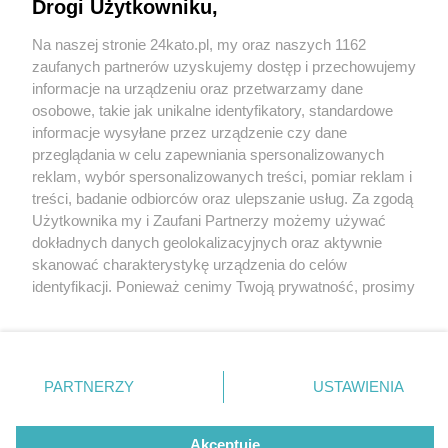
Drogi Użytkowniku,
Na naszej stronie 24kato.pl, my oraz naszych 1162
Wydawca mediów
lokalnych
zaufanych partnerów uzyskujemy dostęp i przechowujemy
informacje na urządzeniu oraz przetwarzamy dane
osobowe, takie jak unikalne identyfikatory, standardowe
informacje wysyłane przez urządzenie czy dane
przeglądania w celu zapewniania spersonalizowanych
3 / 0
reklam, wybór spersonalizowanych treści, pomiar reklam i
Nie zapomnij
treści, badanie odbiorców oraz ulepszanie usług. Za zgodą
zapoznać się z:
polityką prywatności
regulamin korzystania z portali
Użytkownika my i Zaufani Partnerzy możemy używać
Twoje
miasto
Skontakuj się
z nami
dokładnych danych geolokalizacyjnych oraz aktywnie
Piekary Śląskie
Kontakt
skanować charakterystykę urządzenia do celów
Chorzów
Wydawca
identyfikacji. Ponieważ cenimy Twoją prywatność, prosimy
Tarnowskie Góry
Redakcja
Ruda Śląska
Newsletter
o zgodę na korzystanie z tych technologii poprzez
Świętochłowice
Reklama
kliknięcie „Akceptuję”. Zgoda jest dobrowolna i zawsze
Tychy
możesz ją zmienić/wycofać klikając przycisk ustawień
Bytom
Katowice
prywatności znajdujący się w lewym dolnym rogu strony
REKLAMA
PARTNERZY
USTAWIENIA
Gliwice
. Niektóre rodzaje przetwarzania danych nie wymagają
Zabrze
Zagłębie
zgody użytkownika, ale masz prawo sprzeciwić się
takiemu przetwarzaniu. Preferencje będą miały
Akceptuję