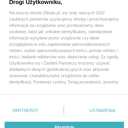
Drogi Użytkowniku,
Na naszej stronie 24kato.pl, my oraz naszych 1162
Wydawca mediów
lokalnych
zaufanych partnerów uzyskujemy dostęp i przechowujemy
informacje na urządzeniu oraz przetwarzamy dane
osobowe, takie jak unikalne identyfikatory, standardowe
informacje wysyłane przez urządzenie czy dane
przeglądania w celu zapewniania spersonalizowanych
1 / 0
reklam, wybór spersonalizowanych treści, pomiar reklam i
Nie zapomnij
treści, badanie odbiorców oraz ulepszanie usług. Za zgodą
zapoznać się z:
polityką prywatności
regulamin korzystania z portali
Użytkownika my i Zaufani Partnerzy możemy używać
Twoje
miasto
Skontakuj się
z nami
dokładnych danych geolokalizacyjnych oraz aktywnie
Piekary Śląskie
Kontakt
skanować charakterystykę urządzenia do celów
Chorzów
Wydawca
identyfikacji. Ponieważ cenimy Twoją prywatność, prosimy
Tarnowskie Góry
Redakcja
Ruda Śląska
Newsletter
o zgodę na korzystanie z tych technologii poprzez
Świętochłowice
Reklama
kliknięcie „Akceptuję”. Zgoda jest dobrowolna i zawsze
Tychy
możesz ją zmienić/wycofać klikając przycisk ustawień
Bytom
Katowice
prywatności znajdujący się w lewym dolnym rogu strony
REKLAMA
PARTNERZY
USTAWIENIA
Gliwice
. Niektóre rodzaje przetwarzania danych nie wymagają
Zabrze
Zagłębie
zgody użytkownika, ale masz prawo sprzeciwić się
takiemu przetwarzaniu. Preferencje będą miały
Akceptuję