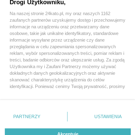
Drogi Użytkowniku,
Na naszej stronie 24kato.pl, my oraz naszych 1162
Wydawca mediów
lokalnych
zaufanych partnerów uzyskujemy dostęp i przechowujemy
informacje na urządzeniu oraz przetwarzamy dane
osobowe, takie jak unikalne identyfikatory, standardowe
informacje wysyłane przez urządzenie czy dane
przeglądania w celu zapewniania spersonalizowanych
6 / 0
reklam, wybór spersonalizowanych treści, pomiar reklam i
Nie zapomnij
treści, badanie odbiorców oraz ulepszanie usług. Za zgodą
zapoznać się z:
polityką prywatności
regulamin korzystania z portali
Użytkownika my i Zaufani Partnerzy możemy używać
Twoje
miasto
Skontakuj się
z nami
dokładnych danych geolokalizacyjnych oraz aktywnie
Piekary Śląskie
Kontakt
skanować charakterystykę urządzenia do celów
Chorzów
Wydawca
identyfikacji. Ponieważ cenimy Twoją prywatność, prosimy
Tarnowskie Góry
Redakcja
Ruda Śląska
Newsletter
o zgodę na korzystanie z tych technologii poprzez
Świętochłowice
Reklama
kliknięcie „Akceptuję”. Zgoda jest dobrowolna i zawsze
Tychy
możesz ją zmienić/wycofać klikając przycisk ustawień
Bytom
Katowice
prywatności znajdujący się w lewym dolnym rogu strony
REKLAMA
PARTNERZY
USTAWIENIA
Gliwice
. Niektóre rodzaje przetwarzania danych nie wymagają
Zabrze
Zagłębie
zgody użytkownika, ale masz prawo sprzeciwić się
takiemu przetwarzaniu. Preferencje będą miały
Akceptuję