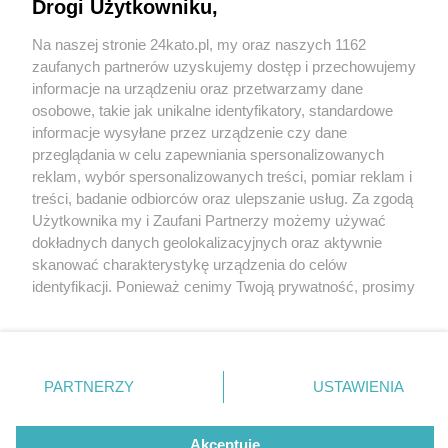
Drogi Użytkowniku,
Na naszej stronie 24kato.pl, my oraz naszych 1162
Wydawca mediów
lokalnych
zaufanych partnerów uzyskujemy dostęp i przechowujemy
informacje na urządzeniu oraz przetwarzamy dane
osobowe, takie jak unikalne identyfikatory, standardowe
informacje wysyłane przez urządzenie czy dane
przeglądania w celu zapewniania spersonalizowanych
2 / 0
reklam, wybór spersonalizowanych treści, pomiar reklam i
Nie zapomnij
treści, badanie odbiorców oraz ulepszanie usług. Za zgodą
zapoznać się z:
polityką prywatności
regulamin korzystania z portali
Użytkownika my i Zaufani Partnerzy możemy używać
Twoje
miasto
Skontakuj się
z nami
dokładnych danych geolokalizacyjnych oraz aktywnie
Piekary Śląskie
Kontakt
skanować charakterystykę urządzenia do celów
Chorzów
Wydawca
identyfikacji. Ponieważ cenimy Twoją prywatność, prosimy
Tarnowskie Góry
Redakcja
Ruda Śląska
Newsletter
o zgodę na korzystanie z tych technologii poprzez
Świętochłowice
Reklama
kliknięcie „Akceptuję”. Zgoda jest dobrowolna i zawsze
Tychy
możesz ją zmienić/wycofać klikając przycisk ustawień
Bytom
Katowice
prywatności znajdujący się w lewym dolnym rogu strony
REKLAMA
PARTNERZY
USTAWIENIA
Gliwice
. Niektóre rodzaje przetwarzania danych nie wymagają
Zabrze
Zagłębie
zgody użytkownika, ale masz prawo sprzeciwić się
takiemu przetwarzaniu. Preferencje będą miały
Akceptuję