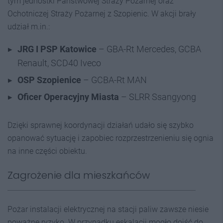
tym jednostki Państwowej Straży Pożarnej oraz
Ochotniczej Straży Pożarnej z Szopienic. W akcji brały
udział m.in.:
JRG I PSP Katowice
– GBA-Rt Mercedes, GCBA
Renault, SCD40 Iveco
OSP Szopienice
– GCBA-Rt MAN
Oficer Operacyjny Miasta
– SLRR Ssangyong
Dzięki sprawnej koordynacji działań udało się szybko
opanować sytuację i zapobiec rozprzestrzenieniu się ognia
na inne części obiektu.
Zagrożenie dla mieszkańców
Pożar instalacji elektrycznej na stacji paliw zawsze niesie
poważne ryzyko. W przypadku eskalacji mogło dojść do