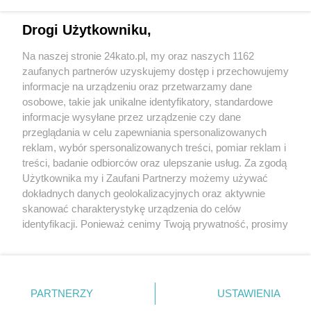
Drogi Użytkowniku,
Na naszej stronie 24kato.pl, my oraz naszych 1162
Wydawca mediów
lokalnych
zaufanych partnerów uzyskujemy dostęp i przechowujemy
informacje na urządzeniu oraz przetwarzamy dane
osobowe, takie jak unikalne identyfikatory, standardowe
informacje wysyłane przez urządzenie czy dane
przeglądania w celu zapewniania spersonalizowanych
reklam, wybór spersonalizowanych treści, pomiar reklam i
Nie zapomnij
treści, badanie odbiorców oraz ulepszanie usług. Za zgodą
zapoznać się z:
polityką prywatności
regulamin korzystania z portali
Użytkownika my i Zaufani Partnerzy możemy używać
Twoje
miasto
Skontakuj się
z nami
dokładnych danych geolokalizacyjnych oraz aktywnie
Piekary Śląskie
Kontakt
skanować charakterystykę urządzenia do celów
Chorzów
Wydawca
identyfikacji. Ponieważ cenimy Twoją prywatność, prosimy
Tarnowskie Góry
Redakcja
Ruda Śląska
Newsletter
o zgodę na korzystanie z tych technologii poprzez
Świętochłowice
Reklama
kliknięcie „Akceptuję”. Zgoda jest dobrowolna i zawsze
Tychy
możesz ją zmienić/wycofać klikając przycisk ustawień
Bytom
Katowice
prywatności znajdujący się w lewym dolnym rogu strony
PARTNERZY
USTAWIENIA
Gliwice
. Niektóre rodzaje przetwarzania danych nie wymagają
Zabrze