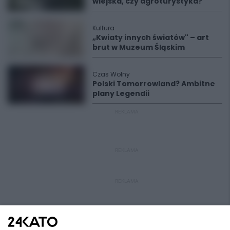
wiejska, czy agroturystyka?
Kultura
„Kwiaty innych światów" – art
brut w Muzeum Śląskim
Czas Wolny
Polski Tomorrowland? Ambitne
plany Legendii
REKLAMA
REKLAMA
REKLAMA