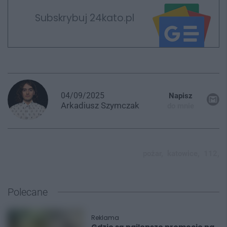
Subskrybuj 24kato.pl
04/09/2025
Napisz
Arkadiusz
Szymczak
do mnie
pożar,
katowice,
112,
Polecane
Reklama
Gdzie są najlepsze promocje na