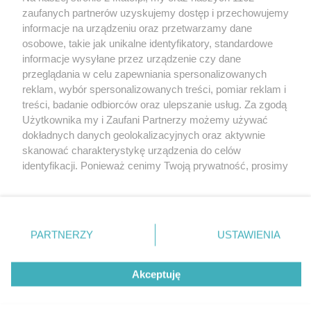
zaufanych partnerów uzyskujemy dostęp i przechowujemy
informacje na urządzeniu oraz przetwarzamy dane
Wróć do strony głównej
osobowe, takie jak unikalne identyfikatory, standardowe
informacje wysyłane przez urządzenie czy dane
ślązag.pl
przeglądania w celu zapewniania spersonalizowanych
reklam, wybór spersonalizowanych treści, pomiar reklam i
treści, badanie odbiorców oraz ulepszanie usług. Za zgodą
0
%
Użytkownika my i Zaufani Partnerzy możemy używać
dokładnych danych geolokalizacyjnych oraz aktywnie
skanować charakterystykę urządzenia do celów
identyfikacji. Ponieważ cenimy Twoją prywatność, prosimy
o zgodę na korzystanie z tych technologii poprzez
kliknięcie „Akceptuję”. Zgoda jest dobrowolna i zawsze
możesz ją zmienić/wycofać klikając przycisk ustawień
prywatności znajdujący się w lewym dolnym rogu strony
PARTNERZY
USTAWIENIA
. Niektóre rodzaje przetwarzania danych nie wymagają
zgody użytkownika, ale masz prawo sprzeciwić się
Akceptuję
takiemu przetwarzaniu. Preferencje będą miały
zastosowania tylko na tej witrynie.