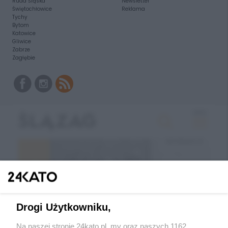
Ruda Śląska
Newsletter
Świętochłowice
Reklama
Tychy
Bytom
Katowice
Gliwice
Zabrze
Zagłębie
Drogi Użytkowniku,
Na naszej stronie 24kato.pl, my oraz naszych 1162