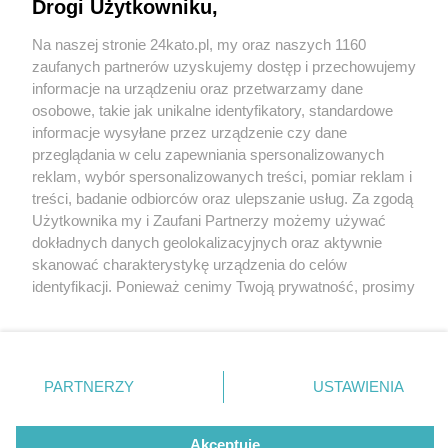
Drogi Użytkowniku,
Na naszej stronie 24kato.pl, my oraz naszych 1160
Wydawca mediów
lokalnych
zaufanych partnerów uzyskujemy dostęp i przechowujemy
informacje na urządzeniu oraz przetwarzamy dane
osobowe, takie jak unikalne identyfikatory, standardowe
informacje wysyłane przez urządzenie czy dane
przeglądania w celu zapewniania spersonalizowanych
1 / 0
reklam, wybór spersonalizowanych treści, pomiar reklam i
Nie zapomnij
treści, badanie odbiorców oraz ulepszanie usług. Za zgodą
zapoznać się z:
polityką prywatności
regulamin korzystania z portali
Użytkownika my i Zaufani Partnerzy możemy używać
Twoje
miasto
Skontakuj się
z nami
dokładnych danych geolokalizacyjnych oraz aktywnie
Piekary Śląskie
Kontakt
skanować charakterystykę urządzenia do celów
Chorzów
Wydawca
identyfikacji. Ponieważ cenimy Twoją prywatność, prosimy
Tarnowskie Góry
Redakcja
Ruda Śląska
Newsletter
o zgodę na korzystanie z tych technologii poprzez
Świętochłowice
Reklama
kliknięcie „Akceptuję”. Zgoda jest dobrowolna i zawsze
Tychy
możesz ją zmienić/wycofać klikając przycisk ustawień
Bytom
Katowice
prywatności znajdujący się w lewym dolnym rogu strony
REKLAMA
PARTNERZY
USTAWIENIA
Gliwice
. Niektóre rodzaje przetwarzania danych nie wymagają
Zabrze
Zagłębie
zgody użytkownika, ale masz prawo sprzeciwić się
takiemu przetwarzaniu. Preferencje będą miały
Akceptuję