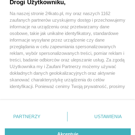
Drogi Użytkowniku,
Na naszej stronie 24kato.pl, my oraz naszych 1162
Wydawca mediów
lokalnych
zaufanych partnerów uzyskujemy dostęp i przechowujemy
informacje na urządzeniu oraz przetwarzamy dane
osobowe, takie jak unikalne identyfikatory, standardowe
informacje wysyłane przez urządzenie czy dane
przeglądania w celu zapewniania spersonalizowanych
1 / 0
reklam, wybór spersonalizowanych treści, pomiar reklam i
Nie zapomnij
treści, badanie odbiorców oraz ulepszanie usług. Za zgodą
zapoznać się z:
polityką prywatności
regulamin korzystania z portali
Użytkownika my i Zaufani Partnerzy możemy używać
Twoje
miasto
Skontakuj się
z nami
dokładnych danych geolokalizacyjnych oraz aktywnie
Piekary Śląskie
Kontakt
skanować charakterystykę urządzenia do celów
Chorzów
Wydawca
identyfikacji. Ponieważ cenimy Twoją prywatność, prosimy
Tarnowskie Góry
Redakcja
Ruda Śląska
Newsletter
o zgodę na korzystanie z tych technologii poprzez
Świętochłowice
Reklama
kliknięcie „Akceptuję”. Zgoda jest dobrowolna i zawsze
Tychy
możesz ją zmienić/wycofać klikając przycisk ustawień
Bytom
Katowice
prywatności znajdujący się w lewym dolnym rogu strony
REKLAMA
PARTNERZY
USTAWIENIA
Gliwice
. Niektóre rodzaje przetwarzania danych nie wymagają
Zabrze
Zagłębie
zgody użytkownika, ale masz prawo sprzeciwić się
takiemu przetwarzaniu. Preferencje będą miały
Akceptuję