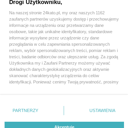
Drogi Użytkowniku,
Na naszej stronie 24kato.pl, my oraz naszych 1162
Wydawca mediów
lokalnych
zaufanych partnerów uzyskujemy dostęp i przechowujemy
informacje na urządzeniu oraz przetwarzamy dane
osobowe, takie jak unikalne identyfikatory, standardowe
informacje wysyłane przez urządzenie czy dane
przeglądania w celu zapewniania spersonalizowanych
3 / 0
reklam, wybór spersonalizowanych treści, pomiar reklam i
Nie zapomnij
treści, badanie odbiorców oraz ulepszanie usług. Za zgodą
zapoznać się z:
polityką prywatności
regulamin korzystania z portali
Użytkownika my i Zaufani Partnerzy możemy używać
Twoje
miasto
Skontakuj się
z nami
dokładnych danych geolokalizacyjnych oraz aktywnie
Piekary Śląskie
Kontakt
skanować charakterystykę urządzenia do celów
Chorzów
Wydawca
identyfikacji. Ponieważ cenimy Twoją prywatność, prosimy
Tarnowskie Góry
Redakcja
Ruda Śląska
Newsletter
o zgodę na korzystanie z tych technologii poprzez
Świętochłowice
Reklama
kliknięcie „Akceptuję”. Zgoda jest dobrowolna i zawsze
Tychy
możesz ją zmienić/wycofać klikając przycisk ustawień
Bytom
Katowice
prywatności znajdujący się w lewym dolnym rogu strony
REKLAMA
PARTNERZY
USTAWIENIA
Gliwice
. Niektóre rodzaje przetwarzania danych nie wymagają
Zabrze
Zagłębie
zgody użytkownika, ale masz prawo sprzeciwić się
takiemu przetwarzaniu. Preferencje będą miały
Akceptuję