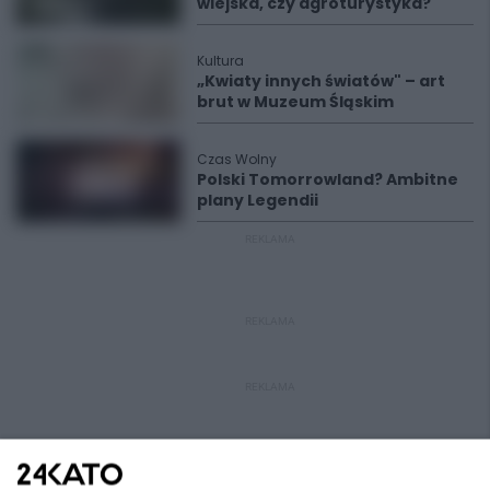
wiejska, czy agroturystyka?
Kultura
„Kwiaty innych światów" – art
brut w Muzeum Śląskim
Czas Wolny
Polski Tomorrowland? Ambitne
plany Legendii
REKLAMA
REKLAMA
REKLAMA