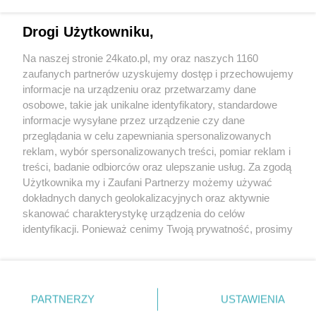
Drogi Użytkowniku,
Na naszej stronie 24kato.pl, my oraz naszych 1160
Wydawca mediów
lokalnych
zaufanych partnerów uzyskujemy dostęp i przechowujemy
informacje na urządzeniu oraz przetwarzamy dane
osobowe, takie jak unikalne identyfikatory, standardowe
informacje wysyłane przez urządzenie czy dane
przeglądania w celu zapewniania spersonalizowanych
reklam, wybór spersonalizowanych treści, pomiar reklam i
Nie zapomnij
treści, badanie odbiorców oraz ulepszanie usług. Za zgodą
zapoznać się z:
polityką prywatności
regulamin korzystania z portali
Użytkownika my i Zaufani Partnerzy możemy używać
Twoje
miasto
Skontakuj się
z nami
dokładnych danych geolokalizacyjnych oraz aktywnie
Piekary Śląskie
Kontakt
skanować charakterystykę urządzenia do celów
Chorzów
Wydawca
identyfikacji. Ponieważ cenimy Twoją prywatność, prosimy
Tarnowskie Góry
Redakcja
Ruda Śląska
Newsletter
o zgodę na korzystanie z tych technologii poprzez
Świętochłowice
Reklama
kliknięcie „Akceptuję”. Zgoda jest dobrowolna i zawsze
Tychy
możesz ją zmienić/wycofać klikając przycisk ustawień
Bytom
Katowice
prywatności znajdujący się w lewym dolnym rogu strony
PARTNERZY
USTAWIENIA
Gliwice
. Niektóre rodzaje przetwarzania danych nie wymagają
Zabrze