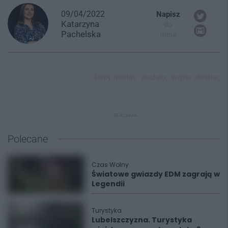
09/04/2022
Napisz
Katarzyna
do
Pachelska
mnie
leroy merlin,
auchan,
wojna ukraina,
REKLAMA
Polecane
Czas Wolny
Światowe gwiazdy EDM zagrają w
Legendii
Turystyka
Lubelszczyzna. Turystyka