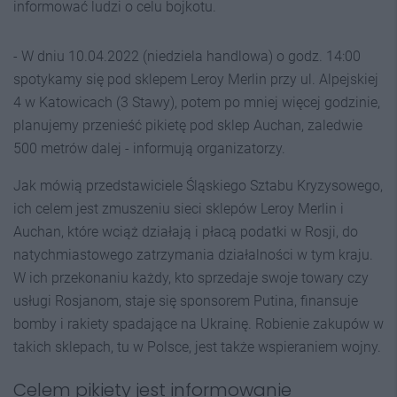
informować ludzi o celu bojkotu.
- W dniu 10.04.2022 (niedziela handlowa) o godz. 14:00
spotykamy się pod sklepem Leroy Merlin przy ul. Alpejskiej
4 w Katowicach (3 Stawy), potem po mniej więcej godzinie,
planujemy przenieść pikietę pod sklep Auchan, zaledwie
500 metrów dalej - informują organizatorzy.
Jak mówią przedstawiciele Śląskiego Sztabu Kryzysowego,
ich celem jest zmuszeniu sieci sklepów Leroy Merlin i
Auchan, które wciąż działają i płacą podatki w Rosji, do
natychmiastowego zatrzymania działalności w tym kraju.
W ich przekonaniu każdy, kto sprzedaje swoje towary czy
usługi Rosjanom, staje się sponsorem Putina, finansuje
bomby i rakiety spadające na Ukrainę. Robienie zakupów w
takich sklepach, tu w Polsce, jest także wspieraniem wojny.
Celem pikiety jest informowanie