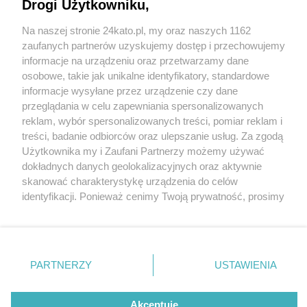
odbędzie się 15 marca 2025 r. Przemarsz pod
Drogi Użytkowniku,
Urząd Wojewódzki
Na naszej stronie 24kato.pl, my oraz naszych 1162
Wydawca mediów
lokalnych
zaufanych partnerów uzyskujemy dostęp i przechowujemy
informacje na urządzeniu oraz przetwarzamy dane
osobowe, takie jak unikalne identyfikatory, standardowe
informacje wysyłane przez urządzenie czy dane
1 / 9
przeglądania w celu zapewniania spersonalizowanych
CPK Protest w Katowicach
reklam, wybór spersonalizowanych treści, pomiar reklam i
Nie zapomnij
treści, badanie odbiorców oraz ulepszanie usług. Za zgodą
zapoznać się z:
polityką prywatności
regulamin korzystania z portali
Użytkownika my i Zaufani Partnerzy możemy używać
Twoje
miasto
Skontakuj się
z nami
Samorządowcy i politycy protestujący przeciwko
dokładnych danych geolokalizacyjnych oraz aktywnie
Piekary Śląskie
Kontakt
skanować charakterystykę urządzenia do celów
budowie kolei do CPK przez śląskie gminy.
Chorzów
Wydawca
identyfikacji. Ponieważ cenimy Twoją prywatność, prosimy
Tarnowskie Góry
Redakcja
Ruda Śląska
Newsletter
o zgodę na korzystanie z tych technologii poprzez
Świętochłowice
Reklama
kliknięcie „Akceptuję”. Zgoda jest dobrowolna i zawsze
Tychy
możesz ją zmienić/wycofać klikając przycisk ustawień
Bytom
Katowice
prywatności znajdujący się w lewym dolnym rogu strony
REKLAMA
PARTNERZY
USTAWIENIA
Gliwice
. Niektóre rodzaje przetwarzania danych nie wymagają
Zabrze
Zagłębie
zgody użytkownika, ale masz prawo sprzeciwić się
takiemu przetwarzaniu. Preferencje będą miały
Akceptuję