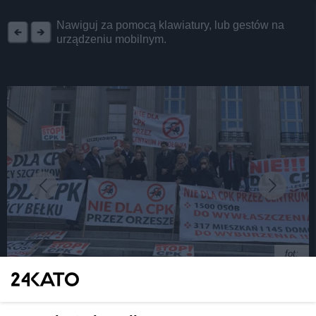
REKLAMA
Nawiguj za pomocą klawiatury, lub gestów na
urządzeniu mobilnym.
fot:
Protest przeciwko kolei CPK w Katowicach