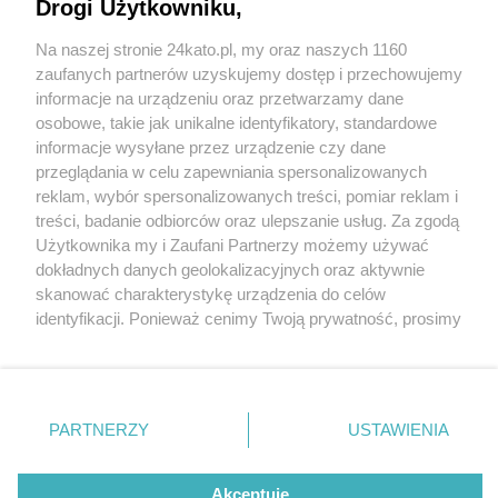
Drogi Użytkowniku,
Na naszej stronie 24kato.pl, my oraz naszych 1160
Wydawca mediów
lokalnych
zaufanych partnerów uzyskujemy dostęp i przechowujemy
informacje na urządzeniu oraz przetwarzamy dane
osobowe, takie jak unikalne identyfikatory, standardowe
informacje wysyłane przez urządzenie czy dane
przeglądania w celu zapewniania spersonalizowanych
2 / 0
reklam, wybór spersonalizowanych treści, pomiar reklam i
Nie zapomnij
treści, badanie odbiorców oraz ulepszanie usług. Za zgodą
zapoznać się z:
polityką prywatności
regulamin korzystania z portali
Użytkownika my i Zaufani Partnerzy możemy używać
Twoje
miasto
Skontakuj się
z nami
dokładnych danych geolokalizacyjnych oraz aktywnie
Piekary Śląskie
Kontakt
skanować charakterystykę urządzenia do celów
Chorzów
Wydawca
identyfikacji. Ponieważ cenimy Twoją prywatność, prosimy
Tarnowskie Góry
Redakcja
Ruda Śląska
Newsletter
o zgodę na korzystanie z tych technologii poprzez
Świętochłowice
Reklama
kliknięcie „Akceptuję”. Zgoda jest dobrowolna i zawsze
Tychy
możesz ją zmienić/wycofać klikając przycisk ustawień
Bytom
Katowice
prywatności znajdujący się w lewym dolnym rogu strony
REKLAMA
PARTNERZY
USTAWIENIA
Gliwice
. Niektóre rodzaje przetwarzania danych nie wymagają
Zabrze
Zagłębie
zgody użytkownika, ale masz prawo sprzeciwić się
takiemu przetwarzaniu. Preferencje będą miały
Akceptuję