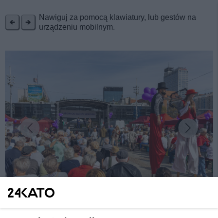
REKLAMA
Nawiguj za pomocą klawiatury, lub gestów na
urządzeniu mobilnym.
fot: S. Rybok
Przed nami 10. jubileuszowy Katowicki Dzień