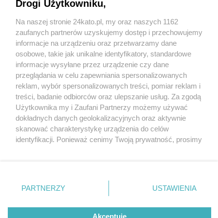
Seniora. Odbędzie się na Rynku 29 września 2025
Drogi Użytkowniku,
r.
Na naszej stronie 24kato.pl, my oraz naszych 1162
Wydawca mediów
lokalnych
zaufanych partnerów uzyskujemy dostęp i przechowujemy
informacje na urządzeniu oraz przetwarzamy dane
osobowe, takie jak unikalne identyfikatory, standardowe
informacje wysyłane przez urządzenie czy dane
1 / 3
przeglądania w celu zapewniania spersonalizowanych
Katowicki Dzień Seniora
reklam, wybór spersonalizowanych treści, pomiar reklam i
Nie zapomnij
treści, badanie odbiorców oraz ulepszanie usług. Za zgodą
zapoznać się z:
polityką prywatności
regulamin korzystania z portali
Użytkownika my i Zaufani Partnerzy możemy używać
Twoje
miasto
Skontakuj się
z nami
Katowicki Dzień Seniora co roku przyciąga kilkuset
dokładnych danych geolokalizacyjnych oraz aktywnie
Piekary Śląskie
Kontakt
skanować charakterystykę urządzenia do celów
mieszkańców.
Chorzów
Wydawca
identyfikacji. Ponieważ cenimy Twoją prywatność, prosimy
Tarnowskie Góry
Redakcja
Ruda Śląska
Newsletter
o zgodę na korzystanie z tych technologii poprzez
Świętochłowice
Reklama
kliknięcie „Akceptuję”. Zgoda jest dobrowolna i zawsze
Tychy
możesz ją zmienić/wycofać klikając przycisk ustawień
Bytom
Katowice
prywatności znajdujący się w lewym dolnym rogu strony
REKLAMA
PARTNERZY
USTAWIENIA
Gliwice
. Niektóre rodzaje przetwarzania danych nie wymagają
Zabrze
Zagłębie
zgody użytkownika, ale masz prawo sprzeciwić się
takiemu przetwarzaniu. Preferencje będą miały
Akceptuję