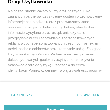
Drogi Użytkowniku,
Na naszej stronie 24kato.pl, my oraz naszych 1162
Wydawca mediów
lokalnych
zaufanych partnerów uzyskujemy dostęp i przechowujemy
informacje na urządzeniu oraz przetwarzamy dane
osobowe, takie jak unikalne identyfikatory, standardowe
informacje wysyłane przez urządzenie czy dane
przeglądania w celu zapewniania spersonalizowanych
4 / 0
reklam, wybór spersonalizowanych treści, pomiar reklam i
Nie zapomnij
treści, badanie odbiorców oraz ulepszanie usług. Za zgodą
zapoznać się z:
polityką prywatności
regulamin korzystania z portali
Użytkownika my i Zaufani Partnerzy możemy używać
Twoje
miasto
Skontakuj się
z nami
dokładnych danych geolokalizacyjnych oraz aktywnie
Piekary Śląskie
Kontakt
skanować charakterystykę urządzenia do celów
Chorzów
Wydawca
identyfikacji. Ponieważ cenimy Twoją prywatność, prosimy
Tarnowskie Góry
Redakcja
Ruda Śląska
Newsletter
o zgodę na korzystanie z tych technologii poprzez
Świętochłowice
Reklama
kliknięcie „Akceptuję”. Zgoda jest dobrowolna i zawsze
Tychy
możesz ją zmienić/wycofać klikając przycisk ustawień
Bytom
Katowice
prywatności znajdujący się w lewym dolnym rogu strony
REKLAMA
PARTNERZY
USTAWIENIA
Gliwice
. Niektóre rodzaje przetwarzania danych nie wymagają
Zabrze
Zagłębie
zgody użytkownika, ale masz prawo sprzeciwić się
takiemu przetwarzaniu. Preferencje będą miały
Akceptuję