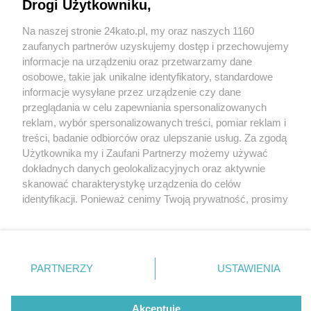
Drogi Użytkowniku,
Na naszej stronie 24kato.pl, my oraz naszych 1160
Wydawca mediów
lokalnych
zaufanych partnerów uzyskujemy dostęp i przechowujemy
informacje na urządzeniu oraz przetwarzamy dane
osobowe, takie jak unikalne identyfikatory, standardowe
informacje wysyłane przez urządzenie czy dane
przeglądania w celu zapewniania spersonalizowanych
1 / 0
reklam, wybór spersonalizowanych treści, pomiar reklam i
Nie zapomnij
treści, badanie odbiorców oraz ulepszanie usług. Za zgodą
zapoznać się z:
polityką prywatności
regulamin korzystania z portali
Użytkownika my i Zaufani Partnerzy możemy używać
Twoje
miasto
Skontakuj się
z nami
dokładnych danych geolokalizacyjnych oraz aktywnie
Piekary Śląskie
Kontakt
skanować charakterystykę urządzenia do celów
Chorzów
Wydawca
identyfikacji. Ponieważ cenimy Twoją prywatność, prosimy
Tarnowskie Góry
Redakcja
Ruda Śląska
Newsletter
o zgodę na korzystanie z tych technologii poprzez
Świętochłowice
Reklama
kliknięcie „Akceptuję”. Zgoda jest dobrowolna i zawsze
Tychy
możesz ją zmienić/wycofać klikając przycisk ustawień
Bytom
Katowice
prywatności znajdujący się w lewym dolnym rogu strony
REKLAMA
PARTNERZY
USTAWIENIA
Gliwice
. Niektóre rodzaje przetwarzania danych nie wymagają
Zabrze
Zagłębie
zgody użytkownika, ale masz prawo sprzeciwić się
takiemu przetwarzaniu. Preferencje będą miały
Akceptuję