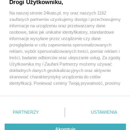
Drogi Użytkowniku,
Na naszej stronie 24kato.pl, my oraz naszych 1162
Wydawca mediów
lokalnych
zaufanych partnerów uzyskujemy dostęp i przechowujemy
informacje na urządzeniu oraz przetwarzamy dane
osobowe, takie jak unikalne identyfikatory, standardowe
informacje wysyłane przez urządzenie czy dane
przeglądania w celu zapewniania spersonalizowanych
3 / 0
reklam, wybór spersonalizowanych treści, pomiar reklam i
Nie zapomnij
treści, badanie odbiorców oraz ulepszanie usług. Za zgodą
zapoznać się z:
polityką prywatności
regulamin korzystania z portali
Użytkownika my i Zaufani Partnerzy możemy używać
Twoje
miasto
Skontakuj się
z nami
dokładnych danych geolokalizacyjnych oraz aktywnie
Piekary Śląskie
Kontakt
skanować charakterystykę urządzenia do celów
Chorzów
Wydawca
identyfikacji. Ponieważ cenimy Twoją prywatność, prosimy
Tarnowskie Góry
Redakcja
Ruda Śląska
Newsletter
o zgodę na korzystanie z tych technologii poprzez
Świętochłowice
Reklama
kliknięcie „Akceptuję”. Zgoda jest dobrowolna i zawsze
Tychy
możesz ją zmienić/wycofać klikając przycisk ustawień
Bytom
Katowice
prywatności znajdujący się w lewym dolnym rogu strony
REKLAMA
PARTNERZY
USTAWIENIA
Gliwice
. Niektóre rodzaje przetwarzania danych nie wymagają
Zabrze
Zagłębie
zgody użytkownika, ale masz prawo sprzeciwić się
takiemu przetwarzaniu. Preferencje będą miały
Akceptuję