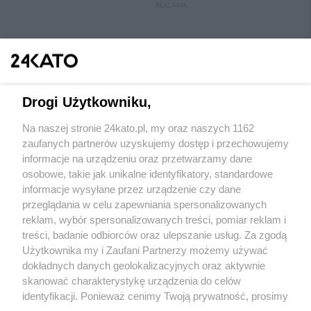
REKLAMA
Drogi Użytkowniku,
Na naszej stronie 24kato.pl, my oraz naszych 1162
Wydawca mediów
lokalnych
zaufanych partnerów uzyskujemy dostęp i przechowujemy
informacje na urządzeniu oraz przetwarzamy dane
osobowe, takie jak unikalne identyfikatory, standardowe
informacje wysyłane przez urządzenie czy dane
przeglądania w celu zapewniania spersonalizowanych
reklam, wybór spersonalizowanych treści, pomiar reklam i
Nie zapomnij
treści, badanie odbiorców oraz ulepszanie usług. Za zgodą
zapoznać się z:
polityką prywatności
regulamin korzystania z portali
Użytkownika my i Zaufani Partnerzy możemy używać
Twoje
miasto
Skontakuj się
z nami
dokładnych danych geolokalizacyjnych oraz aktywnie
Piekary Śląskie
Kontakt
skanować charakterystykę urządzenia do celów
Chorzów
Wydawca
identyfikacji. Ponieważ cenimy Twoją prywatność, prosimy
Tarnowskie Góry
Redakcja
Ruda Śląska
Newsletter
o zgodę na korzystanie z tych technologii poprzez