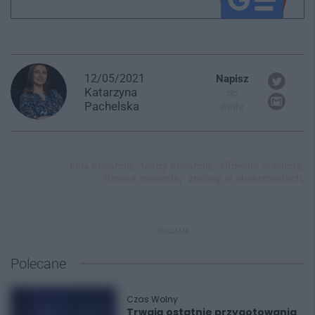
12/05/2021
Napisz
Katarzyna
do
Pachelska
mnie
kina otwarcie,
teatry otwarcie,
siłownie otwarcie,
fitness otwarcie,
zmiany w obostrzeniach,
REKLAMA
Polecane
Czas Wolny
Trwają ostatnie przygotowania