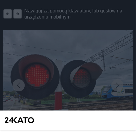
REKLAMA
Nawiguj za pomocą klawiatury, lub gestów na
urządzeniu mobilnym.
fot: