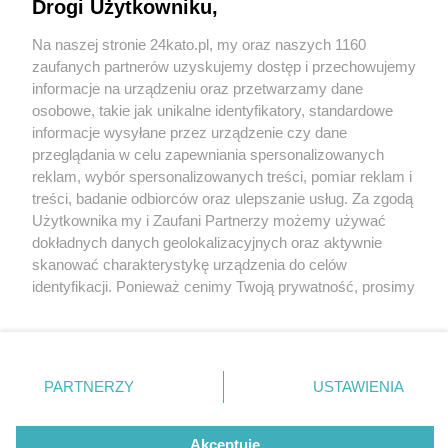
Drogi Użytkowniku,
Pszczyńska Policja i Koleje Śląskie – aby na
przejazdach kolejowo-drogowych było
Na naszej stronie 24kato.pl, my oraz naszych 1160
bezpiecznie
Wydawca mediów
lokalnych
zaufanych partnerów uzyskujemy dostęp i przechowujemy
informacje na urządzeniu oraz przetwarzamy dane
osobowe, takie jak unikalne identyfikatory, standardowe
informacje wysyłane przez urządzenie czy dane
przeglądania w celu zapewniania spersonalizowanych
reklam, wybór spersonalizowanych treści, pomiar reklam i
2 / 5
Nie zapomnij
treści, badanie odbiorców oraz ulepszanie usług. Za zgodą
zapoznać się z:
polityką prywatności
regulamin korzystania z portali
Użytkownika my i Zaufani Partnerzy możemy używać
PHOTO 2023 05 18 13 49 14
Twoje
miasto
Skontakuj się
z nami
dokładnych danych geolokalizacyjnych oraz aktywnie
Piekary Śląskie
Kontakt
skanować charakterystykę urządzenia do celów
Chorzów
Wydawca
identyfikacji. Ponieważ cenimy Twoją prywatność, prosimy
Tarnowskie Góry
Redakcja
Ruda Śląska
Newsletter
o zgodę na korzystanie z tych technologii poprzez
Świętochłowice
Reklama
kliknięcie „Akceptuję”. Zgoda jest dobrowolna i zawsze
Tychy
możesz ją zmienić/wycofać klikając przycisk ustawień
Bytom
Katowice
prywatności znajdujący się w lewym dolnym rogu strony
REKLAMA
PARTNERZY
USTAWIENIA
Gliwice
. Niektóre rodzaje przetwarzania danych nie wymagają
Zabrze
Zagłębie
zgody użytkownika, ale masz prawo sprzeciwić się
takiemu przetwarzaniu. Preferencje będą miały
Akceptuję