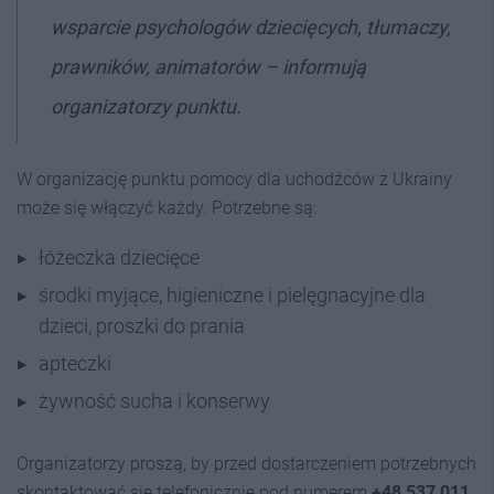
wsparcie psychologów dziecięcych, tłumaczy,
prawników, animatorów – informują
organizatorzy punktu.
W organizację punktu pomocy dla uchodźców z Ukrainy
może się włączyć każdy. Potrzebne są:
łóżeczka dziecięce
środki myjące, higieniczne i pielęgnacyjne dla
dzieci, proszki do prania
apteczki
żywność sucha i konserwy
Organizatorzy proszą, by przed dostarczeniem potrzebnych
skontaktować się telefonicznie pod numerem
+48 537 011