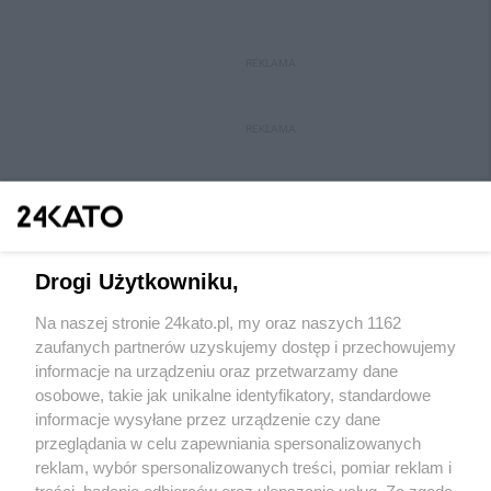
REKLAMA
REKLAMA
Drogi Użytkowniku,
Na naszej stronie 24kato.pl, my oraz naszych 1162
Wydawca mediów
lokalnych
zaufanych partnerów uzyskujemy dostęp i przechowujemy
informacje na urządzeniu oraz przetwarzamy dane
osobowe, takie jak unikalne identyfikatory, standardowe
informacje wysyłane przez urządzenie czy dane
przeglądania w celu zapewniania spersonalizowanych
reklam, wybór spersonalizowanych treści, pomiar reklam i
Nie zapomnij
treści, badanie odbiorców oraz ulepszanie usług. Za zgodą