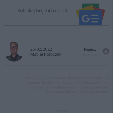
Subskrybuj 24kato.pl
26/02/2022
Napisz
Maciej
Poloczek
do mnie
katowice punkt pomocy dla uchodźców z ukrainy,
pomoc dla ukrainy,
katowice fabryka porcelany,
katowice porcelanowa 23,
fundacja giesche,
bajka pana kleksa,
wojna na ukrainie,
REKLAMA