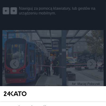
REKLAMA
Nawiguj za pomocą klawiatury, lub gestów na
urządzeniu mobilnym.
fot: Maciej Poloczek
Reanimacja pasażera tramwaju na Rynku w