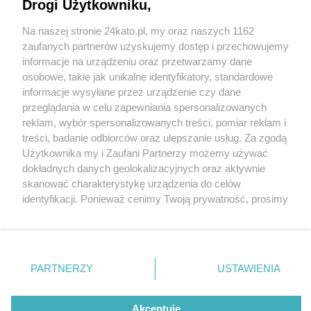
Katowicach. Duże utrudnienia w kursowaniu
Drogi Użytkowniku,
tramwajów
Na naszej stronie 24kato.pl, my oraz naszych 1162
Wydawca mediów
lokalnych
zaufanych partnerów uzyskujemy dostęp i przechowujemy
informacje na urządzeniu oraz przetwarzamy dane
osobowe, takie jak unikalne identyfikatory, standardowe
informacje wysyłane przez urządzenie czy dane
przeglądania w celu zapewniania spersonalizowanych
1 / 17
reklam, wybór spersonalizowanych treści, pomiar reklam i
Przystanek tramwajowy
Nie zapomnij
treści, badanie odbiorców oraz ulepszanie usług. Za zgodą
zapoznać się z:
polityką prywatności
regulamin korzystania z portali
Użytkownika my i Zaufani Partnerzy możemy używać
Twoje
miasto
Skontakuj się
z nami
Katowice Rynek
dokładnych danych geolokalizacyjnych oraz aktywnie
Piekary Śląskie
Kontakt
skanować charakterystykę urządzenia do celów
Chorzów
Wydawca
identyfikacji. Ponieważ cenimy Twoją prywatność, prosimy
Tarnowskie Góry
Redakcja
Ruda Śląska
Newsletter
o zgodę na korzystanie z tych technologii poprzez
Świętochłowice
Reklama
kliknięcie „Akceptuję”. Zgoda jest dobrowolna i zawsze
Tychy
możesz ją zmienić/wycofać klikając przycisk ustawień
Bytom
Katowice
prywatności znajdujący się w lewym dolnym rogu strony
REKLAMA
PARTNERZY
USTAWIENIA
Gliwice
. Niektóre rodzaje przetwarzania danych nie wymagają
Zabrze
Zagłębie
zgody użytkownika, ale masz prawo sprzeciwić się
takiemu przetwarzaniu. Preferencje będą miały
Akceptuję