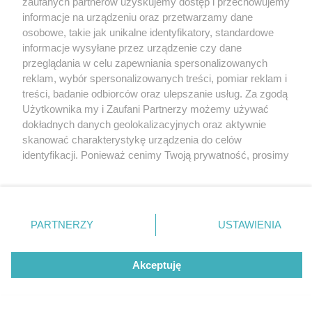
zaufanych partnerów uzyskujemy dostęp i przechowujemy
drugiej połowie sezonu. Nie zawiedli nawet fani
Katowice
informacje na urządzeniu oraz przetwarzamy dane
opery
Gliwice
Zabrze
osobowe, takie jak unikalne identyfikatory, standardowe
Zagłębie
informacje wysyłane przez urządzenie czy dane
4 / 13
przeglądania w celu zapewniania spersonalizowanych
reklam, wybór spersonalizowanych treści, pomiar reklam i
Rekordowa frekwencja na
treści, badanie odbiorców oraz ulepszanie usług. Za zgodą
Użytkownika my i Zaufani Partnerzy możemy używać
Stadionie Śląskim w drugiej
dokładnych danych geolokalizacyjnych oraz aktywnie
skanować charakterystykę urządzenia do celów
połowie sezonu Nie zawiedli
identyfikacji. Ponieważ cenimy Twoją prywatność, prosimy
nawet fani opery
o zgodę na korzystanie z tych technologii poprzez
kliknięcie „Akceptuję”. Zgoda jest dobrowolna i zawsze
możesz ją zmienić/wycofać klikając przycisk ustawień
prywatności znajdujący się w lewym dolnym rogu strony
PARTNERZY
USTAWIENIA
REKLAMA
. Niektóre rodzaje przetwarzania danych nie wymagają
zgody użytkownika, ale masz prawo sprzeciwić się
takiemu przetwarzaniu. Preferencje będą miały
Akceptuję
zastosowania tylko na tej witrynie.
Zapoznaj się z poniższymi informacjami, abyś mógł