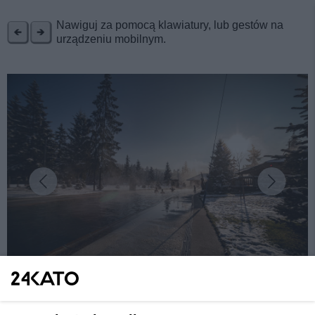
REKLAMA
Nawiguj za pomocą klawiatury, lub gestów na
urządzeniu mobilnym.
fot:
Relaks w górach? Odwiedź termy Gorący Potok