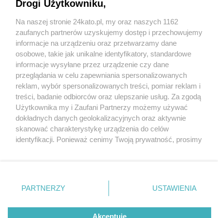
Drogi Użytkowniku,
Na naszej stronie 24kato.pl, my oraz naszych 1162
Wydawca mediów
lokalnych
zaufanych partnerów uzyskujemy dostęp i przechowujemy
informacje na urządzeniu oraz przetwarzamy dane
osobowe, takie jak unikalne identyfikatory, standardowe
5 / 5
informacje wysyłane przez urządzenie czy dane
przeglądania w celu zapewniania spersonalizowanych
Gorący Potok
reklam, wybór spersonalizowanych treści, pomiar reklam i
Nie zapomnij
treści, badanie odbiorców oraz ulepszanie usług. Za zgodą
zapoznać się z:
polityką prywatności
regulamin korzystania z portali
Użytkownika my i Zaufani Partnerzy możemy używać
Twoje
miasto
Skontakuj się
z nami
Wróć do artykułu:
dokładnych danych geolokalizacyjnych oraz aktywnie
Relaks w górach? Odwiedź termy Gorący Potok
Piekary Śląskie
Kontakt
skanować charakterystykę urządzenia do celów
Chorzów
Wydawca
identyfikacji. Ponieważ cenimy Twoją prywatność, prosimy
Tarnowskie Góry
Redakcja
Ruda Śląska
Newsletter
o zgodę na korzystanie z tych technologii poprzez
Świętochłowice
Reklama
kliknięcie „Akceptuję”. Zgoda jest dobrowolna i zawsze
Tychy
możesz ją zmienić/wycofać klikając przycisk ustawień
Bytom
Katowice
prywatności znajdujący się w lewym dolnym rogu strony
REKLAMA
PARTNERZY
USTAWIENIA
Gliwice
. Niektóre rodzaje przetwarzania danych nie wymagają
Zabrze
Zagłębie
zgody użytkownika, ale masz prawo sprzeciwić się
takiemu przetwarzaniu. Preferencje będą miały
Akceptuję