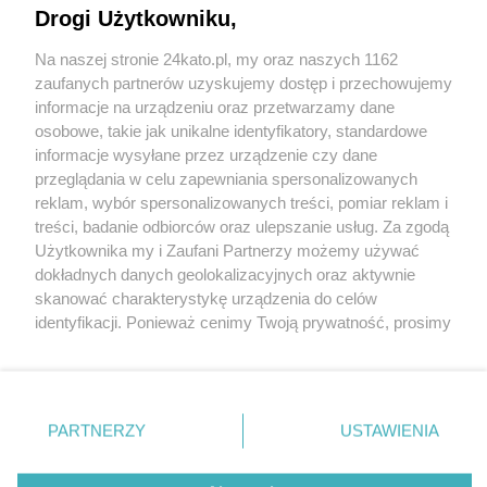
Drogi Użytkowniku,
Na naszej stronie 24kato.pl, my oraz naszych 1162
Wydawca mediów
lokalnych
zaufanych partnerów uzyskujemy dostęp i przechowujemy
informacje na urządzeniu oraz przetwarzamy dane
osobowe, takie jak unikalne identyfikatory, standardowe
informacje wysyłane przez urządzenie czy dane
przeglądania w celu zapewniania spersonalizowanych
reklam, wybór spersonalizowanych treści, pomiar reklam i
Nie zapomnij
treści, badanie odbiorców oraz ulepszanie usług. Za zgodą
zapoznać się z:
polityką prywatności
regulamin korzystania z portali
Użytkownika my i Zaufani Partnerzy możemy używać
Twoje
miasto
Skontakuj się
z nami
dokładnych danych geolokalizacyjnych oraz aktywnie
Piekary Śląskie
Kontakt
skanować charakterystykę urządzenia do celów
Chorzów
Wydawca
identyfikacji. Ponieważ cenimy Twoją prywatność, prosimy
Tarnowskie Góry
Redakcja
Ruda Śląska
Newsletter
o zgodę na korzystanie z tych technologii poprzez
Świętochłowice
Reklama
kliknięcie „Akceptuję”. Zgoda jest dobrowolna i zawsze
Tychy
możesz ją zmienić/wycofać klikając przycisk ustawień
Bytom
Katowice
prywatności znajdujący się w lewym dolnym rogu strony
PARTNERZY
USTAWIENIA
Gliwice
. Niektóre rodzaje przetwarzania danych nie wymagają
Zabrze
Zagłębie
zgody użytkownika, ale masz prawo sprzeciwić się