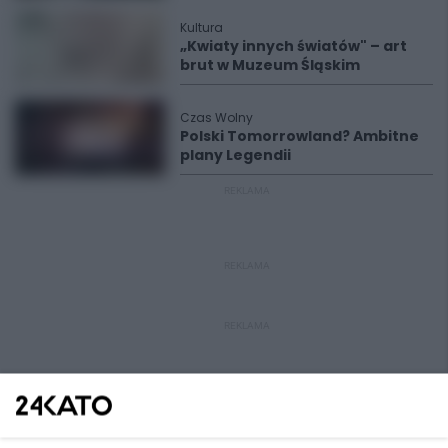
Kultura
„Kwiaty innych światów" – art
brut w Muzeum Śląskim
Czas Wolny
Polski Tomorrowland? Ambitne
plany Legendii
REKLAMA
REKLAMA
REKLAMA