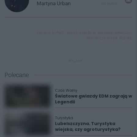
Martyna
Urban
do mnie
łukasz kohut,
język śląski w europarlamencie,
rezolucja język śląski,
REKLAMA
Polecane
Czas Wolny
Światowe gwiazdy EDM zagrają w
Legendii
Turystyka
Lubelszczyzna. Turystyka
wiejska, czy agroturystyka?