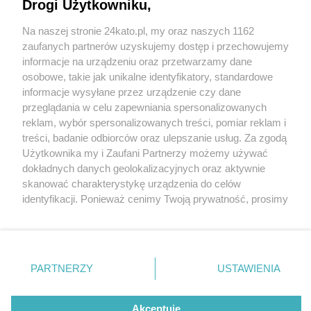
Drogi Użytkowniku,
Na naszej stronie 24kato.pl, my oraz naszych 1162
Wydawca mediów
lokalnych
zaufanych partnerów uzyskujemy dostęp i przechowujemy
informacje na urządzeniu oraz przetwarzamy dane
osobowe, takie jak unikalne identyfikatory, standardowe
informacje wysyłane przez urządzenie czy dane
przeglądania w celu zapewniania spersonalizowanych
3 / 0
reklam, wybór spersonalizowanych treści, pomiar reklam i
Nie zapomnij
treści, badanie odbiorców oraz ulepszanie usług. Za zgodą
zapoznać się z:
polityką prywatności
regulamin korzystania z portali
Użytkownika my i Zaufani Partnerzy możemy używać
Twoje
miasto
Skontakuj się
z nami
dokładnych danych geolokalizacyjnych oraz aktywnie
Piekary Śląskie
Kontakt
skanować charakterystykę urządzenia do celów
Chorzów
Wydawca
identyfikacji. Ponieważ cenimy Twoją prywatność, prosimy
Tarnowskie Góry
Redakcja
Ruda Śląska
Newsletter
o zgodę na korzystanie z tych technologii poprzez
Świętochłowice
Reklama
kliknięcie „Akceptuję”. Zgoda jest dobrowolna i zawsze
Tychy
możesz ją zmienić/wycofać klikając przycisk ustawień
Bytom
Katowice
prywatności znajdujący się w lewym dolnym rogu strony
REKLAMA
PARTNERZY
USTAWIENIA
Gliwice
. Niektóre rodzaje przetwarzania danych nie wymagają
Zabrze
Zagłębie
zgody użytkownika, ale masz prawo sprzeciwić się
takiemu przetwarzaniu. Preferencje będą miały
Akceptuję