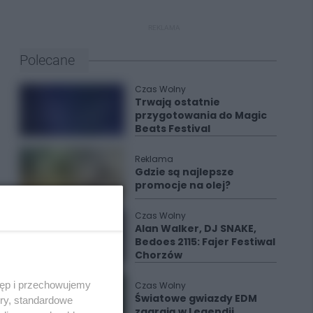
REKLAMA
Polecane
Czas Wolny
Trwają ostatnie
przygotowania do Magic
Beats Festival
Reklama
Gdzie są najlepsze
promocje na olej?
Czas Wolny
Alan Walker, DJ SNAKE,
Bedoes 2115: Fajer Festiwal
Chorzów
tęp i przechowujemy
Czas Wolny
Światowe gwiazdy EDM
ory, standardowe
zagrają w Legendii