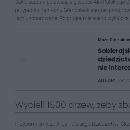
Jakie zarzuty pojawiają się wobec Alei Polskiego 
przypadku Panteonu Górnośląskiego, nie przeprowa
tam uhonorowane. Po drugie, miejsce to wyklucza 
Może Cię zainte
Sobierajsk
dziedzict
nie intere
AUTOR:
Teres
Wycieli 1500 drzew, żeby 
Przypomnijmy, że Aleja Polskiego Dziedzictwa Ślą