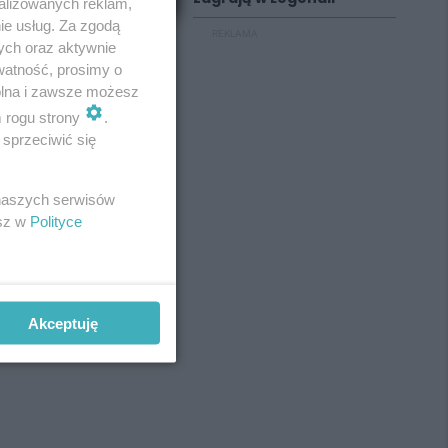
alizowanych reklam,
ie usług. Za zgodą
REKLAMA
ych oraz aktywnie
watność, prosimy o
wolna i zawsze możesz
m rogu strony
.
sprzeciwić się
 naszych serwisów
esz w
Polityce
Akceptuję