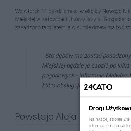
We wtorek, 11 października, w okolicy Nowego Nik
Miejskiej w Katowicach, którzy przy ul. Gospodar
zasadzono tam latem, a w sumie drzew ma być st
- Sto dębów ma zostać posadzonyc
Miejskiej będzie je sadzić po kilk
pogodowych - informuje Malwina K
która obsługuje PR-owo Zakład Ziel
Drogi Użytkow
Powstaje Aleja Polskiego D
Na naszej stronie 24
informacje na urządze