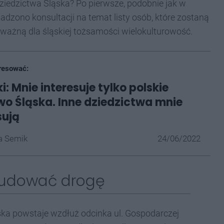
Dziedzictwa Śląska? Po pierwsze, podobnie jak w
dzono konsultacji na temat listy osób, które zostaną
ważną dla śląskiej tożsamości wielokulturowość.
resować:
i: Mnie interesuje tylko polskie
wo Śląska. Inne dziedzictwa mnie
sują
a Semik
24/06/2022
zbudować drogę
ska powstaje wzdłuż odcinka ul. Gospodarczej