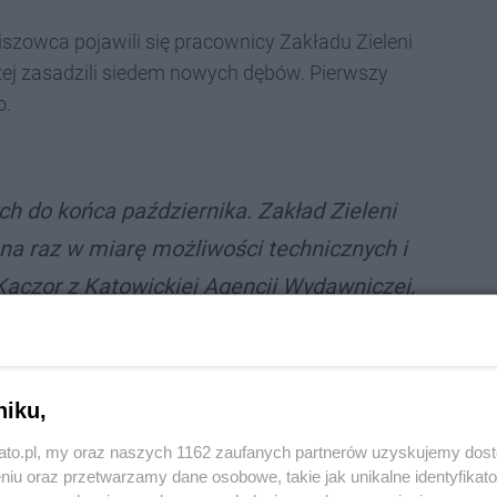
iszowca pojawili się pracownicy Zakładu Zieleni
czej zasadzili siedem nowych dębów. Pierwszy
o.
h do końca października. Zakład Zieleni
a na raz w miarę możliwości technicznych i
aczor z Katowickiej Agencji Wydawniczej,
eni Miejskiej.
niku,
ziedzictwa Śląska
kato.pl, my oraz naszych 1162 zaufanych partnerów uzyskujemy dos
niu oraz przetwarzamy dane osobowe, takie jak unikalne identyfikat