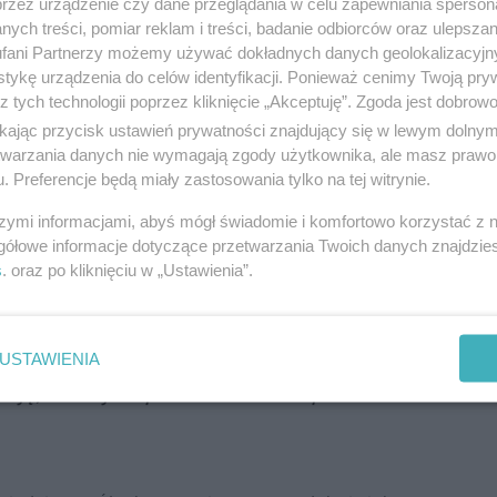
przez urządzenie czy dane przeglądania w celu zapewniania sperson
gdzie każdy dąb będzie miał swojego patrona - od
ych treści, pomiar reklam i treści, badanie odbiorców oraz ulepszan
 Drzewa dostarczają Lasy Państwowe, ziemię i paliki
fani Partnerzy możemy używać dokładnych danych geolokalizacyjn
tykę urządzenia do celów identyfikacji. Ponieważ cenimy Twoją pry
i Narodowej, a patronów... nieznani z imienia, nazwiska
z tych technologii poprzez kliknięcie „Akceptuję”. Zgoda jest dobro
alem ŚLĄZAG powołał się Czesław Sobierajski, czyli
ikając przycisk ustawień prywatności znajdujący się w lewym dolny
rosława Wieczorka, a także były poseł Prawa i
etwarzania danych nie wymagają zgody użytkownika, ale masz prawo 
. Preferencje będą miały zastosowania tylko na tej witrynie.
szymi informacjami, abyś mógł świadomie i komfortowo korzystać z
gółowe informacje dotyczące przetwarzania Twoich danych znajdzi
s
. oraz po kliknięciu w „Ustawienia”.
 Sama nazwa wskazuje, co będziemy robić i kto
Nikt w gronie decydenckim nie ma wątpliwości,
 bohaterów jest wielu - powiedział Czesław
USTAWIENIA
cję, która jest przeciw Polsce - podkreślił.