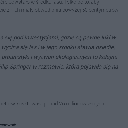
re powstało w środku lasu. Tylko po to, aby
cie z nich miały obwód pnia powyżej 50 centymetrów.
ina się pod inwestycjami, gdzie są pewne luki w
 wycina się las i w jego środku stawia osiedle,
 urbanistyki i wyzwań ekologicznych to kolejne
lip Springer w rozmowie, która pojawiła się na
metrów kosztowała ponad 26 milionów złotych.
resować: