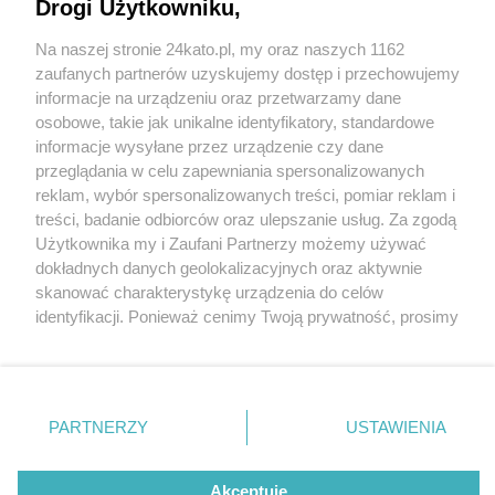
Drogi Użytkowniku,
Na naszej stronie 24kato.pl, my oraz naszych 1162
Wydawca mediów
lokalnych
zaufanych partnerów uzyskujemy dostęp i przechowujemy
informacje na urządzeniu oraz przetwarzamy dane
osobowe, takie jak unikalne identyfikatory, standardowe
informacje wysyłane przez urządzenie czy dane
przeglądania w celu zapewniania spersonalizowanych
1 / 0
reklam, wybór spersonalizowanych treści, pomiar reklam i
Nie zapomnij
treści, badanie odbiorców oraz ulepszanie usług. Za zgodą
zapoznać się z:
polityką prywatności
regulamin korzystania z portali
Użytkownika my i Zaufani Partnerzy możemy używać
Twoje
miasto
Skontakuj się
z nami
dokładnych danych geolokalizacyjnych oraz aktywnie
Piekary Śląskie
Kontakt
skanować charakterystykę urządzenia do celów
Chorzów
Wydawca
identyfikacji. Ponieważ cenimy Twoją prywatność, prosimy
Tarnowskie Góry
Redakcja
Ruda Śląska
Newsletter
o zgodę na korzystanie z tych technologii poprzez
Świętochłowice
Reklama
kliknięcie „Akceptuję”. Zgoda jest dobrowolna i zawsze
Tychy
możesz ją zmienić/wycofać klikając przycisk ustawień
Bytom
Katowice
prywatności znajdujący się w lewym dolnym rogu strony
REKLAMA
PARTNERZY
USTAWIENIA
Gliwice
. Niektóre rodzaje przetwarzania danych nie wymagają
Zabrze
Zagłębie
zgody użytkownika, ale masz prawo sprzeciwić się
takiemu przetwarzaniu. Preferencje będą miały
Akceptuję