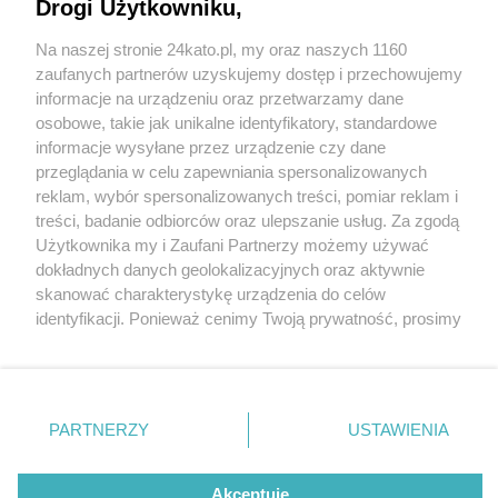
Drogi Użytkowniku,
Na naszej stronie 24kato.pl, my oraz naszych 1160
Wydawca mediów
lokalnych
zaufanych partnerów uzyskujemy dostęp i przechowujemy
informacje na urządzeniu oraz przetwarzamy dane
osobowe, takie jak unikalne identyfikatory, standardowe
informacje wysyłane przez urządzenie czy dane
przeglądania w celu zapewniania spersonalizowanych
5 / 0
reklam, wybór spersonalizowanych treści, pomiar reklam i
Nie zapomnij
treści, badanie odbiorców oraz ulepszanie usług. Za zgodą
zapoznać się z:
polityką prywatności
regulamin korzystania z portali
Użytkownika my i Zaufani Partnerzy możemy używać
Twoje
miasto
Skontakuj się
z nami
dokładnych danych geolokalizacyjnych oraz aktywnie
Piekary Śląskie
Kontakt
skanować charakterystykę urządzenia do celów
Chorzów
Wydawca
identyfikacji. Ponieważ cenimy Twoją prywatność, prosimy
Tarnowskie Góry
Redakcja
Ruda Śląska
Newsletter
o zgodę na korzystanie z tych technologii poprzez
Świętochłowice
Reklama
kliknięcie „Akceptuję”. Zgoda jest dobrowolna i zawsze
Tychy
możesz ją zmienić/wycofać klikając przycisk ustawień
Bytom
Katowice
prywatności znajdujący się w lewym dolnym rogu strony
REKLAMA
PARTNERZY
USTAWIENIA
Gliwice
. Niektóre rodzaje przetwarzania danych nie wymagają
Zabrze
Zagłębie
zgody użytkownika, ale masz prawo sprzeciwić się
takiemu przetwarzaniu. Preferencje będą miały
Akceptuję