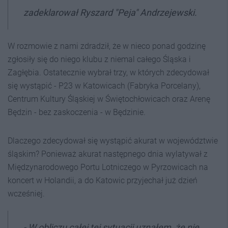
zadeklarował Ryszard "Peja" Andrzejewski.
W rozmowie z nami zdradził, że w nieco ponad godzinę
zgłosiły się do niego klubu z niemal całego Śląska i
Zagłębia. Ostatecznie wybrał trzy, w których zdecydował
się wystąpić - P23 w Katowicach (Fabryka Porcelany),
Centrum Kultury Śląskiej w Świętochłowicach oraz Arenę
Będzin - bez zaskoczenia - w Będzinie.
Dlaczego zdecydował się wystąpić akurat w województwie
śląskim? Ponieważ akurat następnego dnia wylatywał z
Międzynarodowego Portu Lotniczego w Pyrzowicach na
koncert w Holandii, a do Katowic przyjechał już dzień
wcześniej.
- W obliczu całej tej sytuacji uznałem, że nie