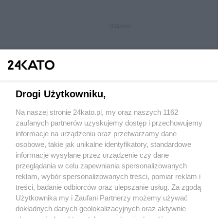
REKLAMA
Drogi Użytkowniku,
Na naszej stronie 24kato.pl, my oraz naszych 1162
Wydawca mediów
lokalnych
zaufanych partnerów uzyskujemy dostęp i przechowujemy
informacje na urządzeniu oraz przetwarzamy dane
osobowe, takie jak unikalne identyfikatory, standardowe
informacje wysyłane przez urządzenie czy dane
przeglądania w celu zapewniania spersonalizowanych
reklam, wybór spersonalizowanych treści, pomiar reklam i
Nie zapomnij
treści, badanie odbiorców oraz ulepszanie usług. Za zgodą
zapoznać się z:
polityką prywatności
regulamin korzystania z portali
Użytkownika my i Zaufani Partnerzy możemy używać
Twoje
miasto
Skontakuj się
z nami
dokładnych danych geolokalizacyjnych oraz aktywnie
Piekary Śląskie
Kontakt