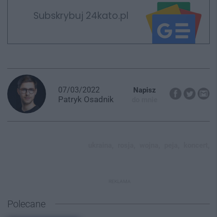
Subskrybuj 24kato.pl
07/03/2022
Napisz
Patryk
Osadnik
do mnie
ukraina,
rosja,
wojna,
peja,
koncert,
REKLAMA
Polecane