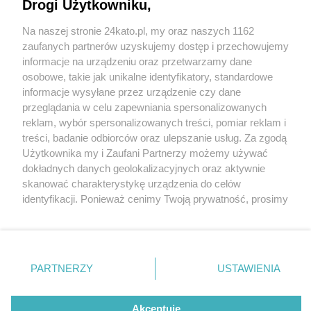
Drogi Użytkowniku,
Na naszej stronie 24kato.pl, my oraz naszych 1162
Wydawca mediów
lokalnych
zaufanych partnerów uzyskujemy dostęp i przechowujemy
informacje na urządzeniu oraz przetwarzamy dane
osobowe, takie jak unikalne identyfikatory, standardowe
informacje wysyłane przez urządzenie czy dane
przeglądania w celu zapewniania spersonalizowanych
4 / 0
reklam, wybór spersonalizowanych treści, pomiar reklam i
Nie zapomnij
treści, badanie odbiorców oraz ulepszanie usług. Za zgodą
zapoznać się z:
polityką prywatności
regulamin korzystania z portali
Użytkownika my i Zaufani Partnerzy możemy używać
Twoje
miasto
Skontakuj się
z nami
dokładnych danych geolokalizacyjnych oraz aktywnie
Piekary Śląskie
Kontakt
skanować charakterystykę urządzenia do celów
Chorzów
Wydawca
identyfikacji. Ponieważ cenimy Twoją prywatność, prosimy
Tarnowskie Góry
Redakcja
Ruda Śląska
Newsletter
o zgodę na korzystanie z tych technologii poprzez
Świętochłowice
Reklama
kliknięcie „Akceptuję”. Zgoda jest dobrowolna i zawsze
Tychy
możesz ją zmienić/wycofać klikając przycisk ustawień
Bytom
Katowice
prywatności znajdujący się w lewym dolnym rogu strony
REKLAMA
PARTNERZY
USTAWIENIA
Gliwice
. Niektóre rodzaje przetwarzania danych nie wymagają
Zabrze
Zagłębie
zgody użytkownika, ale masz prawo sprzeciwić się
takiemu przetwarzaniu. Preferencje będą miały
Akceptuję