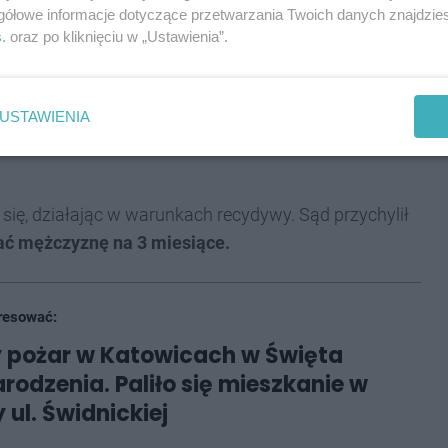
gółowe informacje dotyczące przetwarzania Twoich danych znajdzi
s
. oraz po kliknięciu w „Ustawienia”.
USTAWIENIA
się, działając w warunkach recydywy. Sąd przychylił
ać mężczyznę na 3 miesiące.
resować:
 pożar w Katowicach w Święta
rodzenia. Paliło się mieszkanie w
 ul. Świdnickiej