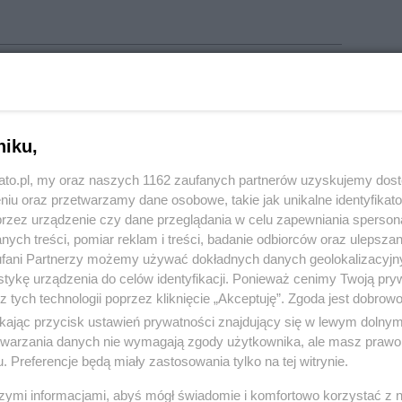
do policyjnej celi. Jak ustalili policjanci,
przed
 byłej szwagierce oraz jej rodzinie.
Był to jednak
niku,
eszukali mieszkanie mężczyzny i zabezpieczyli w
kato.pl, my oraz naszych 1162 zaufanych partnerów uzyskujemy dos
niu oraz przetwarzamy dane osobowe, takie jak unikalne identyfikat
dmioty nie miał pozwolenia.
przez urządzenie czy dane przeglądania w celu zapewniania sperson
ych treści, pomiar reklam i treści, badanie odbiorców oraz ulepszan
 szpitalu biżuterię
fani Partnerzy możemy używać dokładnych danych geolokalizacyjn
tykę urządzenia do celów identyfikacji. Ponieważ cenimy Twoją pry
z tych technologii poprzez kliknięcie „Akceptuję”. Zgoda jest dobro
 u swojej matki w szpitalu z wizytą. P
odczas
ikając przycisk ustawień prywatności znajdujący się w lewym dolny
l, naubliżał i groził pielęgniarce.
etwarzania danych nie wymagają zgody użytkownika, ale masz prawo 
. Preferencje będą miały zastosowania tylko na tej witrynie.
został doprowadzony do Prokuratury Rejonowej
szymi informacjami, abyś mógł świadomie i komfortowo korzystać z