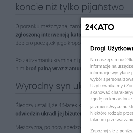
koncie niż tylko pijaństwo
O poranku mężczyzna, zamiast wrócić do domu, trafił 
zgłoszoną interwencją katowiczanin groził swojej
dopiero początek jego kłopotów.
Drogi Użytkow
Po zatrzymaniu kryminalni prowadzący sprawę prz
Na naszej stronie 24
informacje na urządze
nim
broń palną wraz z amunicją, na które to prze
informacje wysyłane 
wybór spersonalizowan
Wyrodny syn ukradł matce w
Użytkownika my i Zau
skanować charakterys
zgodę na korzystanie 
Śledczy ustalili, że 46-latek kilka dni wcześniej był
ją zmienić/wycofać kl
odwiedzin ukradł jej biżuterię. Opuszczając szpita
Niektóre rodzaje prz
takiemu przetwarzaniu
Mężczyzna, po nocy spędzonej w policyjnej celi, 
Zapoznaj się z poniż