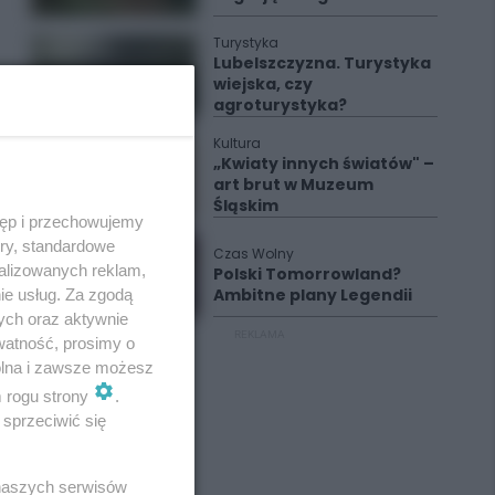
Turystyka
Lubelszczyzna. Turystyka
wiejska, czy
agroturystyka?
Kultura
„Kwiaty innych światów" –
art brut w Muzeum
Śląskim
tęp i przechowujemy
ory, standardowe
Czas Wolny
alizowanych reklam,
Polski Tomorrowland?
Ambitne plany Legendii
ie usług. Za zgodą
ych oraz aktywnie
REKLAMA
watność, prosimy o
wolna i zawsze możesz
m rogu strony
.
sprzeciwić się
 naszych serwisów