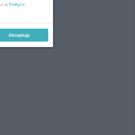
esz w
Polityce
Akceptuję