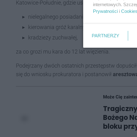
Katowice-Południe, gdzie usłyszał zarzuty:
internetowych. Szcze
Prywatności
i
Cookie
nielegalnego posiadania broni,
kierowania gróź karalnych,
PARTNERZY
kradzieży zuchwałej,
za co grozi mu kara do 12 lat więzienia.
Podejrzany dwóch ostatnich przestępstw dopuścił 
się do wniosku prokuratora i postanowił
aresztow
Może Cię zainte
Tragiczny
Bożego Na
bloku przy