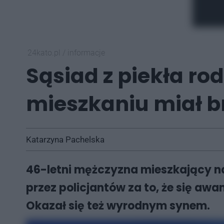
24kato.pl
/
informacje
Sąsiad z piekła ro
mieszkaniu miał b
Katarzyna Pachelska
46-letni mężczyzna mieszkający na 
przez policjantów za to, że się awan
Okazał się też wyrodnym synem.