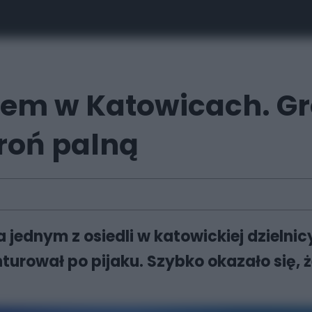
dem w Katowicach. Gro
roń palną
jednym z osiedli w katowickiej dzielni
turował po pijaku. Szybko okazało się, ż