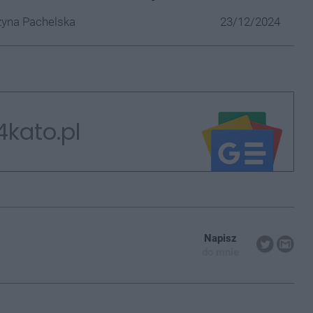
yna Pachelska
23/12/2024
4kato.pl
Napisz
do mnie