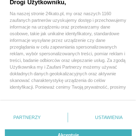
Drogi Użytkowniku,
Na naszej stronie 24kato.pl, my oraz naszych 1160
Wydawca mediów
lokalnych
zaufanych partnerów uzyskujemy dostęp i przechowujemy
informacje na urządzeniu oraz przetwarzamy dane
osobowe, takie jak unikalne identyfikatory, standardowe
informacje wysyłane przez urządzenie czy dane
przeglądania w celu zapewniania spersonalizowanych
2 / 0
reklam, wybór spersonalizowanych treści, pomiar reklam i
Nie zapomnij
treści, badanie odbiorców oraz ulepszanie usług. Za zgodą
zapoznać się z:
polityką prywatności
regulamin korzystania z portali
Użytkownika my i Zaufani Partnerzy możemy używać
Twoje
miasto
Skontakuj się
z nami
dokładnych danych geolokalizacyjnych oraz aktywnie
Piekary Śląskie
Kontakt
skanować charakterystykę urządzenia do celów
Chorzów
Wydawca
identyfikacji. Ponieważ cenimy Twoją prywatność, prosimy
Tarnowskie Góry
Redakcja
Ruda Śląska
Newsletter
o zgodę na korzystanie z tych technologii poprzez
Świętochłowice
Reklama
kliknięcie „Akceptuję”. Zgoda jest dobrowolna i zawsze
Tychy
możesz ją zmienić/wycofać klikając przycisk ustawień
Bytom
Katowice
prywatności znajdujący się w lewym dolnym rogu strony
REKLAMA
PARTNERZY
USTAWIENIA
Gliwice
. Niektóre rodzaje przetwarzania danych nie wymagają
Zabrze
Zagłębie
zgody użytkownika, ale masz prawo sprzeciwić się
takiemu przetwarzaniu. Preferencje będą miały
Akceptuję