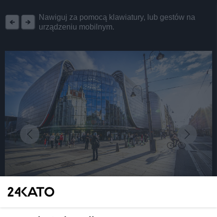
REKLAMA
Nawiguj za pomocą klawiatury, lub gestów na
urządzeniu mobilnym.
fot:
Savills Investment Management podsumowało