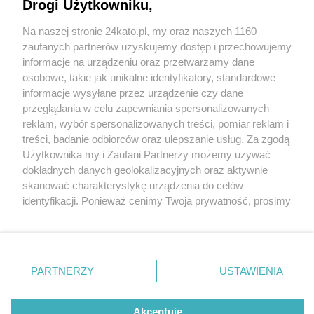
półrocze. Galeria Katowicka wciąż jednym z
Drogi Użytkowniku,
czołowych centrów handlowych
Na naszej stronie 24kato.pl, my oraz naszych 1160
Wydawca mediów
lokalnych
zaufanych partnerów uzyskujemy dostęp i przechowujemy
informacje na urządzeniu oraz przetwarzamy dane
osobowe, takie jak unikalne identyfikatory, standardowe
informacje wysyłane przez urządzenie czy dane
przeglądania w celu zapewniania spersonalizowanych
2 / 4
reklam, wybór spersonalizowanych treści, pomiar reklam i
Nie zapomnij
treści, badanie odbiorców oraz ulepszanie usług. Za zgodą
zapoznać się z:
polityką prywatności
regulamin korzystania z portali
Galeria katowicka 2
Użytkownika my i Zaufani Partnerzy możemy używać
Twoje
miasto
Skontakuj się
z nami
dokładnych danych geolokalizacyjnych oraz aktywnie
Piekary Śląskie
Kontakt
skanować charakterystykę urządzenia do celów
Chorzów
Wydawca
identyfikacji. Ponieważ cenimy Twoją prywatność, prosimy
Tarnowskie Góry
Redakcja
Ruda Śląska
Newsletter
o zgodę na korzystanie z tych technologii poprzez
Świętochłowice
Reklama
kliknięcie „Akceptuję”. Zgoda jest dobrowolna i zawsze
Tychy
możesz ją zmienić/wycofać klikając przycisk ustawień
Bytom
Katowice
prywatności znajdujący się w lewym dolnym rogu strony
REKLAMA
PARTNERZY
USTAWIENIA
Gliwice
. Niektóre rodzaje przetwarzania danych nie wymagają
Zabrze
Zagłębie
zgody użytkownika, ale masz prawo sprzeciwić się
takiemu przetwarzaniu. Preferencje będą miały
Akceptuję