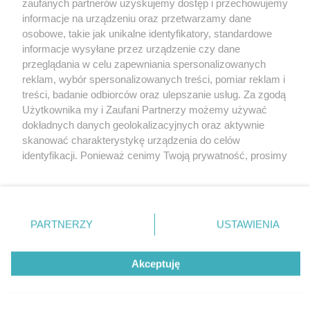
zaufanych partnerów uzyskujemy dostęp i przechowujemy
informacje na urządzeniu oraz przetwarzamy dane
osobowe, takie jak unikalne identyfikatory, standardowe
informacje wysyłane przez urządzenie czy dane
przeglądania w celu zapewniania spersonalizowanych
reklam, wybór spersonalizowanych treści, pomiar reklam i
Nie zapomnij
treści, badanie odbiorców oraz ulepszanie usług. Za zgodą
zapoznać się z:
polityką prywatności
regulamin korzystania z portali
Użytkownika my i Zaufani Partnerzy możemy używać
Twoje
miasto
Skontakuj się
z nami
dokładnych danych geolokalizacyjnych oraz aktywnie
Piekary Śląskie
Kontakt
skanować charakterystykę urządzenia do celów
Chorzów
Wydawca
identyfikacji. Ponieważ cenimy Twoją prywatność, prosimy
Tarnowskie Góry
Redakcja
Ruda Śląska
Newsletter
o zgodę na korzystanie z tych technologii poprzez
Świętochłowice
Reklama
kliknięcie „Akceptuję”. Zgoda jest dobrowolna i zawsze
Tychy
możesz ją zmienić/wycofać klikając przycisk ustawień
Bytom
Katowice
prywatności znajdujący się w lewym dolnym rogu strony
PARTNERZY
USTAWIENIA
Gliwice
. Niektóre rodzaje przetwarzania danych nie wymagają
Zabrze
Zagłębie
zgody użytkownika, ale masz prawo sprzeciwić się
Akceptuję
takiemu przetwarzaniu. Preferencje będą miały
zastosowania tylko na tej witrynie.
Zapoznaj się z poniższymi informacjami, abyś mógł