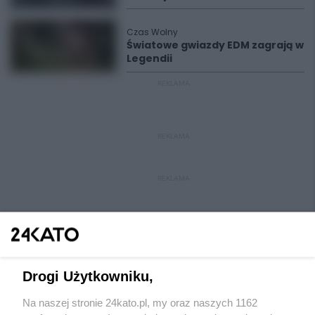
Czas Wolny
Światowe gwiazdy EDM zagrają w
Legendii
REKLAMA
REKLAMA
REKLAMA
Drogi Użytkowniku,
Na naszej stronie 24kato.pl, my oraz naszych 1162
Wydawca mediów
lokalnych