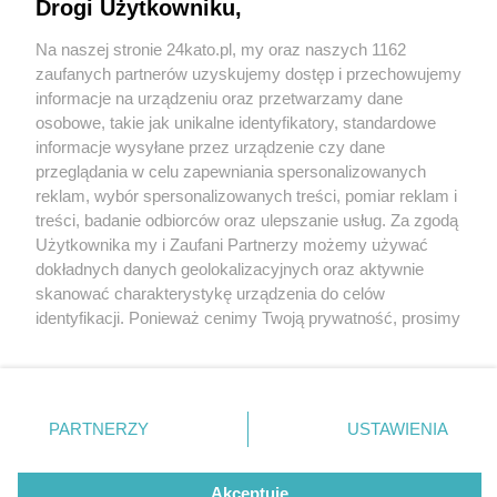
zalane drogi w Katowicach
Drogi Użytkowniku,
Na naszej stronie 24kato.pl, my oraz naszych 1162
Wydawca mediów
lokalnych
7 / 7
zaufanych partnerów uzyskujemy dostęp i przechowujemy
informacje na urządzeniu oraz przetwarzamy dane
Interwencja straży na
osobowe, takie jak unikalne identyfikatory, standardowe
informacje wysyłane przez urządzenie czy dane
Tysiącleciu
przeglądania w celu zapewniania spersonalizowanych
reklam, wybór spersonalizowanych treści, pomiar reklam i
Nie zapomnij
treści, badanie odbiorców oraz ulepszanie usług. Za zgodą
zapoznać się z:
polityką prywatności
regulamin korzystania z portali
Interwencja straży na Tysiącleciu, Katowice, 17 lutego
Użytkownika my i Zaufani Partnerzy możemy używać
Twoje
miasto
Skontakuj się
z nami
2022
dokładnych danych geolokalizacyjnych oraz aktywnie
Piekary Śląskie
Kontakt
skanować charakterystykę urządzenia do celów
Chorzów
Wydawca
identyfikacji. Ponieważ cenimy Twoją prywatność, prosimy
Tarnowskie Góry
Redakcja
Wróć do artykułu:
Ruda Śląska
Newsletter
o zgodę na korzystanie z tych technologii poprzez
Silna wichura, ulewa i grad. Połamane drzewa i
Świętochłowice
Reklama
kliknięcie „Akceptuję”. Zgoda jest dobrowolna i zawsze
zalane drogi w Katowicach
Tychy
możesz ją zmienić/wycofać klikając przycisk ustawień
Bytom
Katowice
prywatności znajdujący się w lewym dolnym rogu strony
PARTNERZY
USTAWIENIA
Gliwice
REKLAMA
. Niektóre rodzaje przetwarzania danych nie wymagają
Zabrze
Zagłębie
zgody użytkownika, ale masz prawo sprzeciwić się
takiemu przetwarzaniu. Preferencje będą miały
Akceptuję