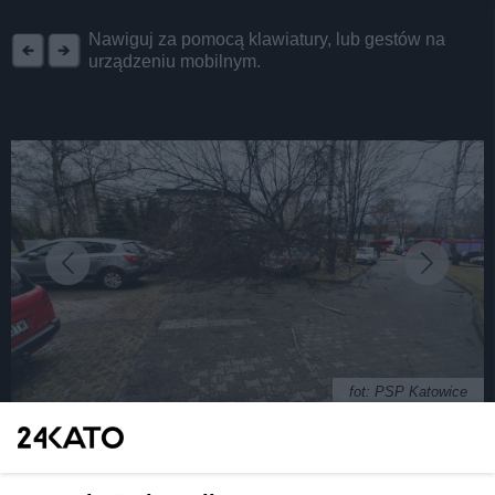
REKLAMA
Nawiguj za pomocą klawiatury, lub gestów na
urządzeniu mobilnym.
fot: PSP Katowice
Silna wichura, ulewa i grad. Połamane drzewa i