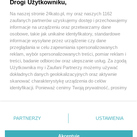
Drogi Użytkowniku,
Na naszej stronie 24kato.pl, my oraz naszych 1162
Wydawca mediów
lokalnych
zaufanych partnerów uzyskujemy dostęp i przechowujemy
informacje na urządzeniu oraz przetwarzamy dane
osobowe, takie jak unikalne identyfikatory, standardowe
informacje wysyłane przez urządzenie czy dane
przeglądania w celu zapewniania spersonalizowanych
1 / 0
reklam, wybór spersonalizowanych treści, pomiar reklam i
Nie zapomnij
treści, badanie odbiorców oraz ulepszanie usług. Za zgodą
zapoznać się z:
polityką prywatności
regulamin korzystania z portali
Użytkownika my i Zaufani Partnerzy możemy używać
Twoje
miasto
Skontakuj się
z nami
dokładnych danych geolokalizacyjnych oraz aktywnie
Piekary Śląskie
Kontakt
skanować charakterystykę urządzenia do celów
Chorzów
Wydawca
identyfikacji. Ponieważ cenimy Twoją prywatność, prosimy
Tarnowskie Góry
Redakcja
Ruda Śląska
Newsletter
o zgodę na korzystanie z tych technologii poprzez
Świętochłowice
Reklama
kliknięcie „Akceptuję”. Zgoda jest dobrowolna i zawsze
Tychy
możesz ją zmienić/wycofać klikając przycisk ustawień
Bytom
Katowice
prywatności znajdujący się w lewym dolnym rogu strony
REKLAMA
PARTNERZY
USTAWIENIA
Gliwice
. Niektóre rodzaje przetwarzania danych nie wymagają
Zabrze
Zagłębie
zgody użytkownika, ale masz prawo sprzeciwić się
takiemu przetwarzaniu. Preferencje będą miały
Akceptuję