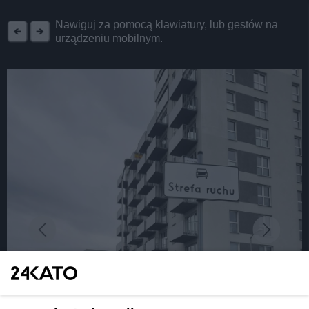
REKLAMA
Nawiguj za pomocą klawiatury, lub gestów na
urządzeniu mobilnym.