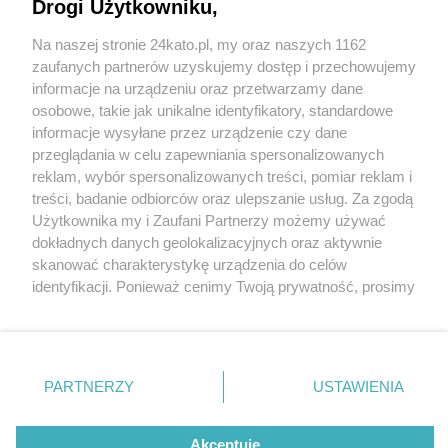
Drogi Użytkowniku,
Na naszej stronie 24kato.pl, my oraz naszych 1162
Wydawca mediów
lokalnych
zaufanych partnerów uzyskujemy dostęp i przechowujemy
informacje na urządzeniu oraz przetwarzamy dane
osobowe, takie jak unikalne identyfikatory, standardowe
informacje wysyłane przez urządzenie czy dane
przeglądania w celu zapewniania spersonalizowanych
reklam, wybór spersonalizowanych treści, pomiar reklam i
Nie zapomnij
treści, badanie odbiorców oraz ulepszanie usług. Za zgodą
zapoznać się z:
polityką prywatności
regulamin korzystania z portali
fot: Katarzyna Pachelska
Użytkownika my i Zaufani Partnerzy możemy używać
Twoje
miasto
Skontakuj się
z nami
dokładnych danych geolokalizacyjnych oraz aktywnie
Sklep Żabka tylko dla mieszkańców zamkniętego
Piekary Śląskie
Kontakt
skanować charakterystykę urządzenia do celów
Chorzów
Wydawca
osiedla w Katowicach. Prawnik: To zgodne z
identyfikacji. Ponieważ cenimy Twoją prywatność, prosimy
Tarnowskie Góry
Redakcja
prawem
Ruda Śląska
Newsletter
o zgodę na korzystanie z tych technologii poprzez
Świętochłowice
Reklama
kliknięcie „Akceptuję”. Zgoda jest dobrowolna i zawsze
Tychy
3 / 4
możesz ją zmienić/wycofać klikając przycisk ustawień
Bytom
Katowice
prywatności znajdujący się w lewym dolnym rogu strony
Żabka, Dębowe Tarasy
PARTNERZY
USTAWIENIA
Gliwice
. Niektóre rodzaje przetwarzania danych nie wymagają
Zabrze
Zagłębie
zgody użytkownika, ale masz prawo sprzeciwić się
Katowice
takiemu przetwarzaniu. Preferencje będą miały
Akceptuję