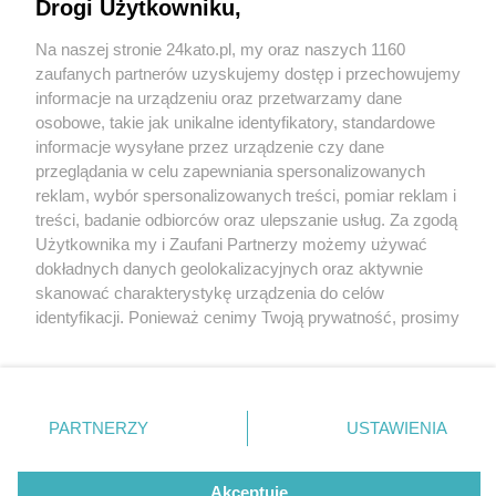
Drogi Użytkowniku,
Słynny sklep z wyposażeniem wnętrz BoConcept
wraca do Katowic. Powstanie w trzecim budynku
Na naszej stronie 24kato.pl, my oraz naszych 1160
Centrum Wnętrz Home Concept
Wydawca mediów
lokalnych
zaufanych partnerów uzyskujemy dostęp i przechowujemy
informacje na urządzeniu oraz przetwarzamy dane
osobowe, takie jak unikalne identyfikatory, standardowe
informacje wysyłane przez urządzenie czy dane
przeglądania w celu zapewniania spersonalizowanych
2 / 7
reklam, wybór spersonalizowanych treści, pomiar reklam i
Nie zapomnij
treści, badanie odbiorców oraz ulepszanie usług. Za zgodą
Home Concept Katowice
zapoznać się z:
polityką prywatności
regulamin korzystania z portali
Użytkownika my i Zaufani Partnerzy możemy używać
Twoje
miasto
Skontakuj się
z nami
dokładnych danych geolokalizacyjnych oraz aktywnie
budowa 2
Piekary Śląskie
Kontakt
skanować charakterystykę urządzenia do celów
Chorzów
Wydawca
identyfikacji. Ponieważ cenimy Twoją prywatność, prosimy
Tarnowskie Góry
Redakcja
Ruda Śląska
Newsletter
o zgodę na korzystanie z tych technologii poprzez
Świętochłowice
Reklama
kliknięcie „Akceptuję”. Zgoda jest dobrowolna i zawsze
Tychy
możesz ją zmienić/wycofać klikając przycisk ustawień
Bytom
Katowice
prywatności znajdujący się w lewym dolnym rogu strony
REKLAMA
PARTNERZY
USTAWIENIA
Gliwice
. Niektóre rodzaje przetwarzania danych nie wymagają
Zabrze
Zagłębie
zgody użytkownika, ale masz prawo sprzeciwić się
takiemu przetwarzaniu. Preferencje będą miały
Akceptuję