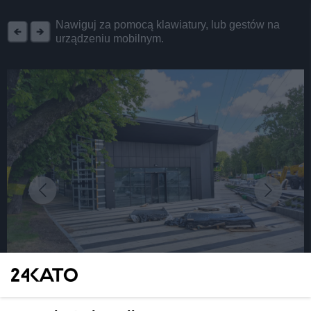
REKLAMA
Nawiguj za pomocą klawiatury, lub gestów na
urządzeniu mobilnym.
fot: Katarzyna Pachelska