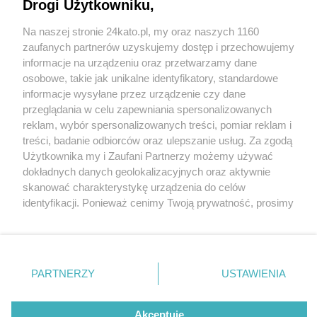
Drogi Użytkowniku,
Słynny sklep z wyposażeniem wnętrz BoConcept
wraca do Katowic. Powstanie w trzecim budynku
Na naszej stronie 24kato.pl, my oraz naszych 1160
Centrum Wnętrz Home Concept
Wydawca mediów
lokalnych
zaufanych partnerów uzyskujemy dostęp i przechowujemy
informacje na urządzeniu oraz przetwarzamy dane
osobowe, takie jak unikalne identyfikatory, standardowe
informacje wysyłane przez urządzenie czy dane
przeglądania w celu zapewniania spersonalizowanych
4 / 7
reklam, wybór spersonalizowanych treści, pomiar reklam i
Nie zapomnij
treści, badanie odbiorców oraz ulepszanie usług. Za zgodą
Home Concept Katowice
zapoznać się z:
polityką prywatności
regulamin korzystania z portali
Użytkownika my i Zaufani Partnerzy możemy używać
Twoje
miasto
Skontakuj się
z nami
dokładnych danych geolokalizacyjnych oraz aktywnie
budowa 5
Piekary Śląskie
Kontakt
skanować charakterystykę urządzenia do celów
Chorzów
Wydawca
identyfikacji. Ponieważ cenimy Twoją prywatność, prosimy
Tarnowskie Góry
Redakcja
Ruda Śląska
Newsletter
o zgodę na korzystanie z tych technologii poprzez
Świętochłowice
Reklama
kliknięcie „Akceptuję”. Zgoda jest dobrowolna i zawsze
Tychy
możesz ją zmienić/wycofać klikając przycisk ustawień
Bytom
Katowice
prywatności znajdujący się w lewym dolnym rogu strony
REKLAMA
PARTNERZY
USTAWIENIA
Gliwice
. Niektóre rodzaje przetwarzania danych nie wymagają
Zabrze
Zagłębie
zgody użytkownika, ale masz prawo sprzeciwić się
takiemu przetwarzaniu. Preferencje będą miały
Akceptuję