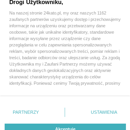
Drogi Użytkowniku,
Na naszej stronie 24kato.pl, my oraz naszych 1162
Wydawca mediów
lokalnych
zaufanych partnerów uzyskujemy dostęp i przechowujemy
informacje na urządzeniu oraz przetwarzamy dane
osobowe, takie jak unikalne identyfikatory, standardowe
informacje wysyłane przez urządzenie czy dane
przeglądania w celu zapewniania spersonalizowanych
2 / 0
reklam, wybór spersonalizowanych treści, pomiar reklam i
Nie zapomnij
treści, badanie odbiorców oraz ulepszanie usług. Za zgodą
zapoznać się z:
polityką prywatności
regulamin korzystania z portali
Użytkownika my i Zaufani Partnerzy możemy używać
Twoje
miasto
Skontakuj się
z nami
dokładnych danych geolokalizacyjnych oraz aktywnie
Piekary Śląskie
Kontakt
skanować charakterystykę urządzenia do celów
Chorzów
Wydawca
identyfikacji. Ponieważ cenimy Twoją prywatność, prosimy
Tarnowskie Góry
Redakcja
Ruda Śląska
Newsletter
o zgodę na korzystanie z tych technologii poprzez
Świętochłowice
Reklama
kliknięcie „Akceptuję”. Zgoda jest dobrowolna i zawsze
Tychy
możesz ją zmienić/wycofać klikając przycisk ustawień
Bytom
Katowice
prywatności znajdujący się w lewym dolnym rogu strony
REKLAMA
PARTNERZY
USTAWIENIA
Gliwice
. Niektóre rodzaje przetwarzania danych nie wymagają
Zabrze
Zagłębie
zgody użytkownika, ale masz prawo sprzeciwić się
takiemu przetwarzaniu. Preferencje będą miały
Akceptuję