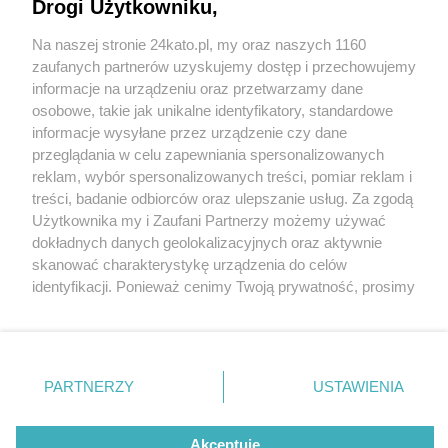
Drogi Użytkowniku,
Na naszej stronie 24kato.pl, my oraz naszych 1160
Wydawca mediów
lokalnych
zaufanych partnerów uzyskujemy dostęp i przechowujemy
informacje na urządzeniu oraz przetwarzamy dane
osobowe, takie jak unikalne identyfikatory, standardowe
informacje wysyłane przez urządzenie czy dane
przeglądania w celu zapewniania spersonalizowanych
2 / 0
reklam, wybór spersonalizowanych treści, pomiar reklam i
Nie zapomnij
treści, badanie odbiorców oraz ulepszanie usług. Za zgodą
zapoznać się z:
polityką prywatności
regulamin korzystania z portali
Użytkownika my i Zaufani Partnerzy możemy używać
Twoje
miasto
Skontakuj się
z nami
dokładnych danych geolokalizacyjnych oraz aktywnie
Piekary Śląskie
Kontakt
skanować charakterystykę urządzenia do celów
Chorzów
Wydawca
identyfikacji. Ponieważ cenimy Twoją prywatność, prosimy
Tarnowskie Góry
Redakcja
Ruda Śląska
Newsletter
o zgodę na korzystanie z tych technologii poprzez
Świętochłowice
Reklama
kliknięcie „Akceptuję”. Zgoda jest dobrowolna i zawsze
Tychy
możesz ją zmienić/wycofać klikając przycisk ustawień
Bytom
Katowice
prywatności znajdujący się w lewym dolnym rogu strony
REKLAMA
PARTNERZY
USTAWIENIA
Gliwice
. Niektóre rodzaje przetwarzania danych nie wymagają
Zabrze
Zagłębie
zgody użytkownika, ale masz prawo sprzeciwić się
takiemu przetwarzaniu. Preferencje będą miały
Akceptuję