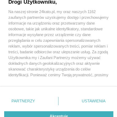
Drogi Użytkowniku,
Na naszej stronie 24kato.pl, my oraz naszych 1162
Wydawca mediów
lokalnych
zaufanych partnerów uzyskujemy dostęp i przechowujemy
informacje na urządzeniu oraz przetwarzamy dane
osobowe, takie jak unikalne identyfikatory, standardowe
informacje wysyłane przez urządzenie czy dane
przeglądania w celu zapewniania spersonalizowanych
3 / 0
reklam, wybór spersonalizowanych treści, pomiar reklam i
Nie zapomnij
treści, badanie odbiorców oraz ulepszanie usług. Za zgodą
zapoznać się z:
polityką prywatności
regulamin korzystania z portali
Użytkownika my i Zaufani Partnerzy możemy używać
Twoje
miasto
Skontakuj się
z nami
dokładnych danych geolokalizacyjnych oraz aktywnie
Piekary Śląskie
Kontakt
skanować charakterystykę urządzenia do celów
Chorzów
Wydawca
identyfikacji. Ponieważ cenimy Twoją prywatność, prosimy
Tarnowskie Góry
Redakcja
Ruda Śląska
Newsletter
o zgodę na korzystanie z tych technologii poprzez
Świętochłowice
Reklama
kliknięcie „Akceptuję”. Zgoda jest dobrowolna i zawsze
Tychy
możesz ją zmienić/wycofać klikając przycisk ustawień
Bytom
Katowice
prywatności znajdujący się w lewym dolnym rogu strony
REKLAMA
PARTNERZY
USTAWIENIA
Gliwice
. Niektóre rodzaje przetwarzania danych nie wymagają
Zabrze
Zagłębie
zgody użytkownika, ale masz prawo sprzeciwić się
takiemu przetwarzaniu. Preferencje będą miały
Akceptuję