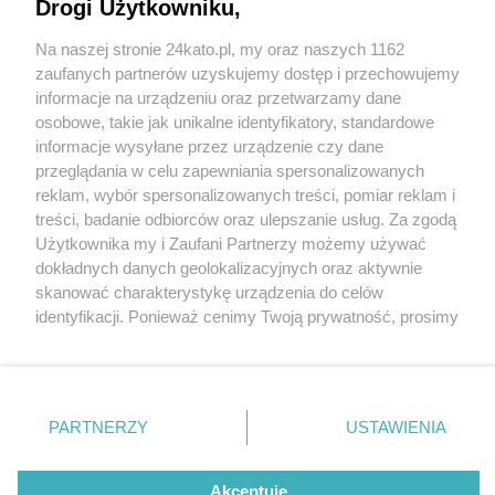
Drogi Użytkowniku,
Na naszej stronie 24kato.pl, my oraz naszych 1162
Wydawca mediów
lokalnych
zaufanych partnerów uzyskujemy dostęp i przechowujemy
informacje na urządzeniu oraz przetwarzamy dane
osobowe, takie jak unikalne identyfikatory, standardowe
informacje wysyłane przez urządzenie czy dane
przeglądania w celu zapewniania spersonalizowanych
1 / 0
reklam, wybór spersonalizowanych treści, pomiar reklam i
Nie zapomnij
treści, badanie odbiorców oraz ulepszanie usług. Za zgodą
zapoznać się z:
polityką prywatności
regulamin korzystania z portali
Użytkownika my i Zaufani Partnerzy możemy używać
Twoje
miasto
Skontakuj się
z nami
dokładnych danych geolokalizacyjnych oraz aktywnie
Piekary Śląskie
Kontakt
skanować charakterystykę urządzenia do celów
Chorzów
Wydawca
identyfikacji. Ponieważ cenimy Twoją prywatność, prosimy
Tarnowskie Góry
Redakcja
Ruda Śląska
Newsletter
o zgodę na korzystanie z tych technologii poprzez
Świętochłowice
Reklama
kliknięcie „Akceptuję”. Zgoda jest dobrowolna i zawsze
Tychy
możesz ją zmienić/wycofać klikając przycisk ustawień
Bytom
Katowice
prywatności znajdujący się w lewym dolnym rogu strony
REKLAMA
PARTNERZY
USTAWIENIA
Gliwice
. Niektóre rodzaje przetwarzania danych nie wymagają
Zabrze
Zagłębie
zgody użytkownika, ale masz prawo sprzeciwić się
takiemu przetwarzaniu. Preferencje będą miały
Akceptuję