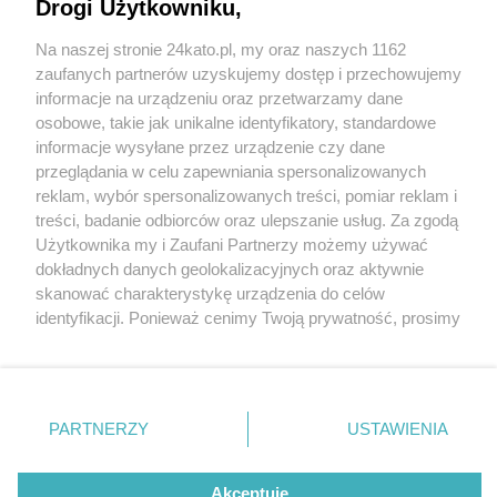
Drogi Użytkowniku,
Na naszej stronie 24kato.pl, my oraz naszych 1162
Wydawca mediów
lokalnych
zaufanych partnerów uzyskujemy dostęp i przechowujemy
informacje na urządzeniu oraz przetwarzamy dane
osobowe, takie jak unikalne identyfikatory, standardowe
informacje wysyłane przez urządzenie czy dane
przeglądania w celu zapewniania spersonalizowanych
1 / 0
reklam, wybór spersonalizowanych treści, pomiar reklam i
Nie zapomnij
treści, badanie odbiorców oraz ulepszanie usług. Za zgodą
zapoznać się z:
polityką prywatności
regulamin korzystania z portali
Użytkownika my i Zaufani Partnerzy możemy używać
Twoje
miasto
Skontakuj się
z nami
dokładnych danych geolokalizacyjnych oraz aktywnie
Piekary Śląskie
Kontakt
skanować charakterystykę urządzenia do celów
Chorzów
Wydawca
identyfikacji. Ponieważ cenimy Twoją prywatność, prosimy
Tarnowskie Góry
Redakcja
Ruda Śląska
Newsletter
o zgodę na korzystanie z tych technologii poprzez
Świętochłowice
Reklama
kliknięcie „Akceptuję”. Zgoda jest dobrowolna i zawsze
Tychy
możesz ją zmienić/wycofać klikając przycisk ustawień
Bytom
Katowice
prywatności znajdujący się w lewym dolnym rogu strony
REKLAMA
PARTNERZY
USTAWIENIA
Gliwice
. Niektóre rodzaje przetwarzania danych nie wymagają
Zabrze
Zagłębie
zgody użytkownika, ale masz prawo sprzeciwić się
takiemu przetwarzaniu. Preferencje będą miały
Akceptuję