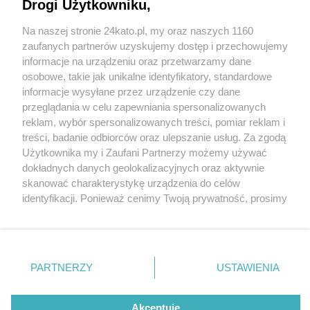
Drogi Użytkowniku,
Na naszej stronie 24kato.pl, my oraz naszych 1160
Wydawca mediów
lokalnych
zaufanych partnerów uzyskujemy dostęp i przechowujemy
informacje na urządzeniu oraz przetwarzamy dane
osobowe, takie jak unikalne identyfikatory, standardowe
informacje wysyłane przez urządzenie czy dane
przeglądania w celu zapewniania spersonalizowanych
4 / 0
reklam, wybór spersonalizowanych treści, pomiar reklam i
Nie zapomnij
treści, badanie odbiorców oraz ulepszanie usług. Za zgodą
zapoznać się z:
polityką prywatności
regulamin korzystania z portali
Użytkownika my i Zaufani Partnerzy możemy używać
Twoje
miasto
Skontakuj się
z nami
dokładnych danych geolokalizacyjnych oraz aktywnie
Piekary Śląskie
Kontakt
skanować charakterystykę urządzenia do celów
Chorzów
Wydawca
identyfikacji. Ponieważ cenimy Twoją prywatność, prosimy
Tarnowskie Góry
Redakcja
Ruda Śląska
Newsletter
o zgodę na korzystanie z tych technologii poprzez
Świętochłowice
Reklama
kliknięcie „Akceptuję”. Zgoda jest dobrowolna i zawsze
Tychy
możesz ją zmienić/wycofać klikając przycisk ustawień
Bytom
Katowice
prywatności znajdujący się w lewym dolnym rogu strony
REKLAMA
PARTNERZY
USTAWIENIA
Gliwice
. Niektóre rodzaje przetwarzania danych nie wymagają
Zabrze
Zagłębie
zgody użytkownika, ale masz prawo sprzeciwić się
takiemu przetwarzaniu. Preferencje będą miały
Akceptuję