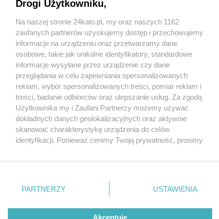
Drogi Użytkowniku,
Na naszej stronie 24kato.pl, my oraz naszych 1162
Wydawca mediów
lokalnych
zaufanych partnerów uzyskujemy dostęp i przechowujemy
informacje na urządzeniu oraz przetwarzamy dane
osobowe, takie jak unikalne identyfikatory, standardowe
informacje wysyłane przez urządzenie czy dane
przeglądania w celu zapewniania spersonalizowanych
2 / 0
reklam, wybór spersonalizowanych treści, pomiar reklam i
Nie zapomnij
treści, badanie odbiorców oraz ulepszanie usług. Za zgodą
zapoznać się z:
polityką prywatności
regulamin korzystania z portali
Użytkownika my i Zaufani Partnerzy możemy używać
Twoje
miasto
Skontakuj się
z nami
dokładnych danych geolokalizacyjnych oraz aktywnie
Piekary Śląskie
Kontakt
skanować charakterystykę urządzenia do celów
Chorzów
Wydawca
identyfikacji. Ponieważ cenimy Twoją prywatność, prosimy
Tarnowskie Góry
Redakcja
Ruda Śląska
Newsletter
o zgodę na korzystanie z tych technologii poprzez
Świętochłowice
Reklama
kliknięcie „Akceptuję”. Zgoda jest dobrowolna i zawsze
Tychy
możesz ją zmienić/wycofać klikając przycisk ustawień
Bytom
Katowice
prywatności znajdujący się w lewym dolnym rogu strony
REKLAMA
PARTNERZY
USTAWIENIA
Gliwice
. Niektóre rodzaje przetwarzania danych nie wymagają
Zabrze
Zagłębie
zgody użytkownika, ale masz prawo sprzeciwić się
takiemu przetwarzaniu. Preferencje będą miały
Akceptuję